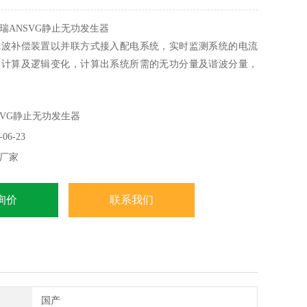
瑞ANSVG静止无功发生器
补偿装置以并联方式接入配电系统，实时监测系统的电流
制计算及逻辑变化，计算出系统所需的无功分量及谐波分量，
全桥换流电路实时产生系统所需要的无功与谐波电流注入到配
智能补偿，兼谐波治理。
SVG静止无功发生器
06-23
厂家
询价
联系我们
国产