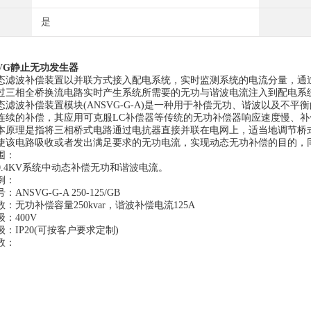
是
VG静止无功发生器
波补偿装置以并联方式接入配电系统，实时监测系统的电流分量，通过
过三相全桥换流电路实时产生系统所需要的无功与谐波电流注入到配电系
波补偿装置模块(ANSVG-G-A)是一种用于补偿无功、谐波以及不平
连续的补偿，其应用可克服LC补偿器等传统的无功补偿器响应速度慢、
本原理是指将三相桥式电路通过电抗器直接并联在电网上，适当地调节桥
使该电路吸收或者发出满足要求的无功电流，实现动态无功补偿的目的，
围：
4KV系统中动态补偿无功和谐波电流。
例：
SVG-G-A 250-125/GB
功补偿容量250kvar，谐波补偿电流125A
400V
IP20(可按客户要求定制)
数：