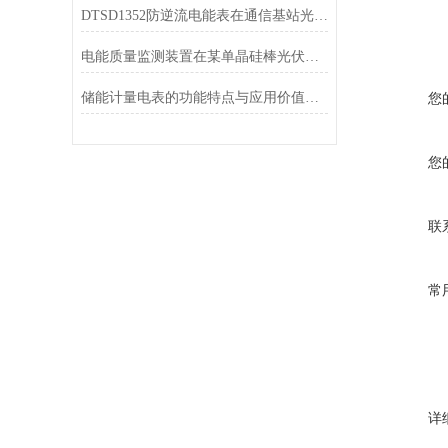
DTSD1352防逆流电能表在通信基站光伏储能场景中的应用
电能质量监测装置在某单晶硅棒光伏产业基地的应用
储能计量电表的功能特点与应用价值解析
您
您
联
常
详