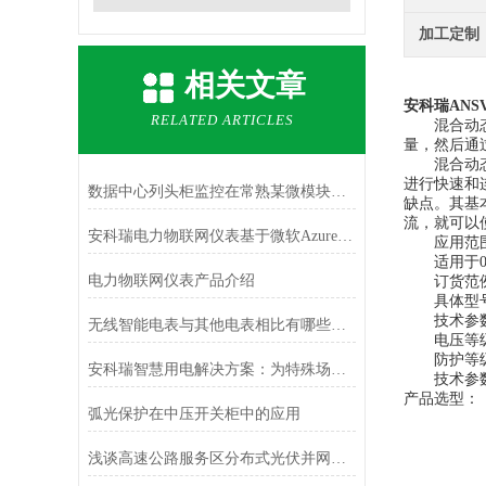
加工定制
相关文章
安科瑞ANS
RELATED ARTICLES
混合动态滤
量，然后通
混合动态滤
进行快速和
数据中心列头柜监控在常熟某微模块中的应用
缺点。其基
流，就可以
安科瑞电力物联网仪表基于微软Azure对接海外电力平台
应用范
适用于0.
电力物联网仪表产品介绍
订货范
具体型号：AN
技术参数：无
无线智能电表与其他电表相比有哪些优势？
电压等级：
防护等级：
安科瑞智慧用电解决方案：为特殊场所筑牢用电安全防线
技术参
产品选型：
弧光保护在中压开关柜中的应用
浅谈高速公路服务区分布式光伏并网发电