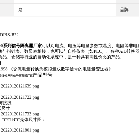
是
品牌
DI/IS-B22
00系列信号隔离器厂家
可以对电流、电压等电量参数或温度、电阻等非电
接与指针表、数显表相接，也可以与自控仪表（如PLC）、各种A/D转
食品、仓储等行业的自动化系统中，是一种具有高性价比的产品。
准
1998
《交流电量转换为模拟量或数字信号的电测量变送器》
产品型号
M100系列信号隔离器厂家
与接线
形尺寸
0-□□/□-B□□壳体尺寸图：