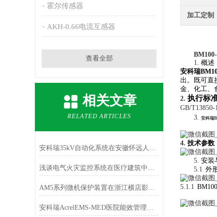
霍尔传感器
加工定制
AKH-0.66电流互感器
BM100-
查看全部
1.
概述
安科瑞BM1
出。既可直
金、化工、
相关文章
执行标
2.
GB/T13850-
RELATED ARTICLES
3.
安科瑞B
4.
技术参数
安科瑞35kV自动化系统在安徽怀远人民医院35kV配电工程的应用
5.
安装
浅谈电气火灾监控系统在医疗建筑中的应用
5.1
外
5.1.1
BM10
AM5系列微机保护装置在浙江横店影视产业园 配电工程中的应用
安科瑞AcrelEMS-MED医院能效管理平台行业解决方案