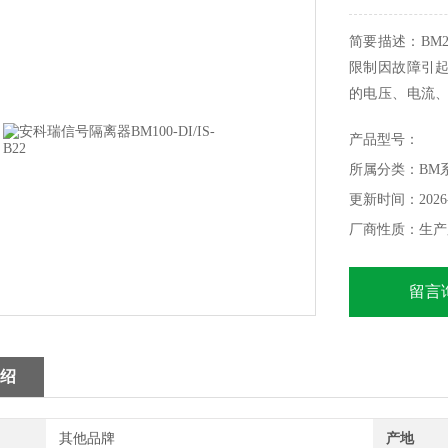
简要描述：BM
限制因故障引
的电压、电流
至安全区，该产
产品型号：
BM100-DI/IS-B
所属分类：BM
更新时间：2026-
厂商性质：生产
留言
绍
其他品牌
产地