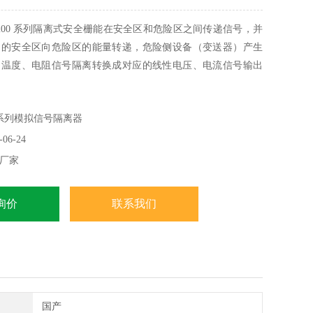
200 系列隔离式安全栅能在安全区和危险区之间传递信号，并
起的安全区向危险区的能量转递，危险侧设备（变送器）产生
、温度、电阻信号隔离转换成对应的线性电压、电流信号输出
品需独立供电，输入/输出/电源三隔离。安科瑞信号隔离器
22
系列模拟信号隔离器
06-24
厂家
询价
联系我们
国产