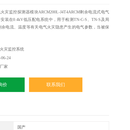
灾监控探测器模块ARCM200L-J4T4ARCM剩余电流式电气
装在0.4kV低压配电系统中，用于检测TN-C-S、TN-S及局
剩余电流、温度等有关电气火灾隐患产生的电气参数，当被保
装置参数超过报警设定值时，能发生报警和控制信号，以便消
的电气火灾隐患。产品采用RS485总线进行通讯，可以与其他
火灾监控系统
元或监控主机联合组成火灾监控
06-24
厂家
询价
联系我们
国产