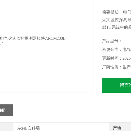
简要描述：电气火
火灾监控探测器安
部TT系统中的
护线路中监控
产品型号：
除剩余电流引起
所属分类：电气
报警器、监控单
更新时间：2026-
厂商性质：生产
留言
绍
Acrel/安科瑞
产地