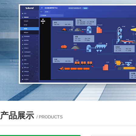
产品展示
/ PRODUCTS