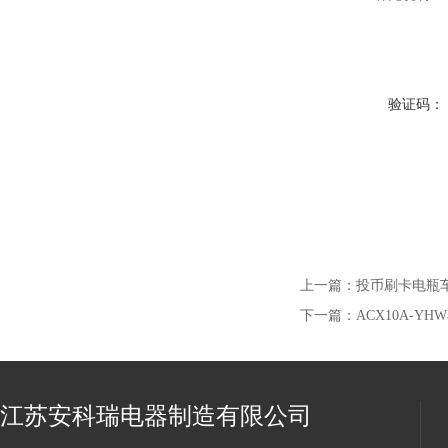
验证码：
上一篇：
投币刷卡电瓶车
下一篇：
ACX10A-
江苏安科瑞电器制造有限公司