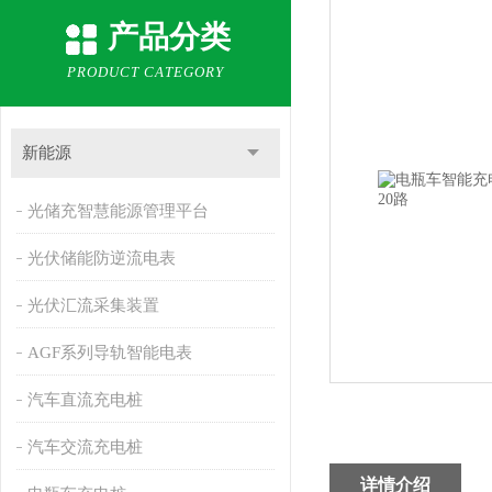
产品分类
PRODUCT CATEGORY
新能源
光储充智慧能源管理平台
光伏储能防逆流电表
光伏汇流采集装置
AGF系列导轨智能电表
汽车直流充电桩
汽车交流充电桩
详情介绍