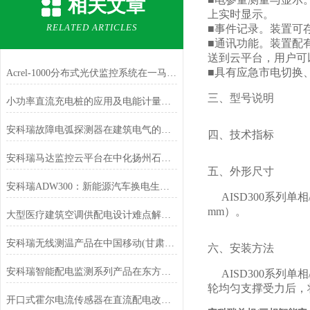
相关文章
上实时显示。
RELATED ARTICLES
■事件记录。装置可
■通讯功能。装置配有
送到云平台，用户可
■具有应急市电切换
Acrel-1000分布式光伏监控系统在一马光彩大市场屋顶光伏发电项目中应用
三、型号说明
小功率直流充电桩的应用及电能计量选型分析
安科瑞故障电弧探测器在建筑电气的设计与应用
四、技术指标
安科瑞马达监控云平台在中化扬州石化码头仓储项目的应用
五、外形尺寸
安科瑞ADW300：新能源汽车换电生态的 “准确计量基石”
AISD300系列单
mm）。
大型医疗建筑空调供配电设计难点解析：如何兼顾安全与节能？
安科瑞无线测温产品在中国移动(甘肃兰州)数据中心B02项目的应用
六、安装方法
安科瑞智能配电监测系列产品在东方希望北海氧化铝项目的应用
AISD300系列
轮均匀支撑受力后，
开口式霍尔电流传感器在直流配电改造的应用