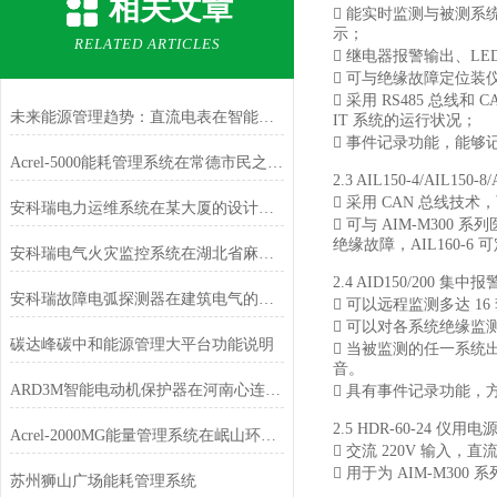
相关文章
 能实时监测与被测系
示；
RELATED ARTICLES
 继电器报警输出、L
 可与绝缘故障定位
 采用 RS485 
未来能源管理趋势：直流电表在智能楼宇与数据中心的应用前景
IT 系统的运行状况；
 事件记录功能，能
Acrel-5000能耗管理系统在常德市民之家的应用
2.3 AIL150-4/AIL15
 采用 CAN 总线技
安科瑞电力运维系统在某大厦的设计及应用
 可与 AIM-M300
绝缘故障，AIL160-
安科瑞电气火灾监控系统在湖北省麻城广场的设计与应用
2.4 AID150/200
安科瑞故障电弧探测器在建筑电气的设计与应用
 可以远程监测多达 
 可以对各系统绝缘
碳达峰碳中和能源管理大平台功能说明
 当被监测的任一系
音。
ARD3M智能电动机保护器在河南心连心化学工业集团的应用
 具有事件记录功能，
2.5 HDR-60-24 仪
Acrel-2000MG能量管理系统在岷山环能高科17.25MW/33.5MWh储能项目中的应
 交流 220V 输入，直

用于为 AIM-M300
苏州狮山广场能耗管理系统