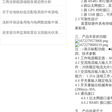
2 路 RS485 串行通讯
工商业新能源储能发展趋势分析
4 路以太网接口，其中 3 
1 路 GPS 对时接口，
关于在地铁站低压配电系统中有源电力滤波器的应用分析
1 路 USB 接口，
2.3 可靠性设计
浅析环保设备用电与电网数据集中展示平台
装置软硬件具有持续*
家标准。
逆变器功率监测装置在太阳能光伏系统中的应用
三、产品丰富的功能
注：√表示标配功能，■
四、技术参数
4.1 工作电源额定值：AC
4.2 交流电流输入输入方
作；20倍额定电流允许1
4.3 交流电压输入输入方式
能力： 1.2Un 连续工
4.4 开关量输入额定电压
4.5 开关量输出机械寿命：
(200ms)≥30A;
4.6 通讯接口
4.6.1 以太网接口速率：
4.6.2 RS485 接口接
五、产品外观尺寸