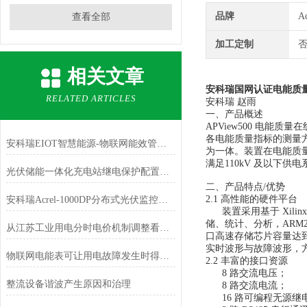
品牌
A
查看全部
加工定制
相关文章
安科瑞国网认证电能质
RELATED ARTICLES
安科瑞 赵雨
一、产品概述
APView500 电能
各电能质量指标的测量
安科瑞EIOT智慧能源-物联网能效管理平台
为一体。装置在电能质
满足110kV 及以下
光伏储能一体化充电站继电保护配置及运管平台解决方案
二、产品特点/优势
2.1 高性能的硬件平台
安科瑞Acrel-1000DP分布式光伏监控系统在广西高速（大茅垌）项目中应用
装置采用基于 Xilinx 
储、统计、分析，ARM
从江苏工业用电分时电价机制调整看转供电用户电能计费
口高速存储芯片容量达到
实时波形与故障波形，
物联网电能表可让用电故障发生时得到更快的响应
2.2 丰富的接口资源
8 路交流电压；
整流设备谐波产生原因和治理
8 路交流电流；
16 路可编程无源继电