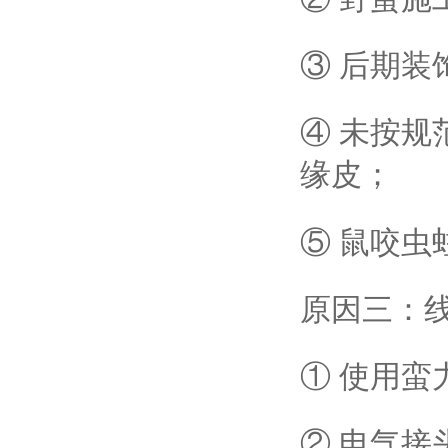
③ 后期
④ 未按
缘皮；
⑤ 鼠咬虫
原因三：
① 使用
② 电气