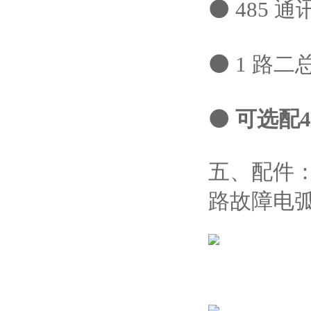
⚫ 485
⚫ 1 路
⚫
可选配
五、配件
路故障电