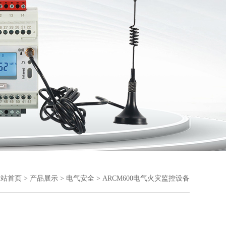
网站首页
>
产品展示
>
电气安全
> ARCM600电气火灾监控设备