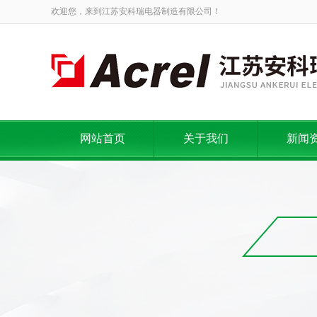
欢迎您，来到江苏安科瑞电器制造有限公司！
网站首页
关于我们
新闻