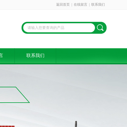
返回首页
|
在线留言
|
联系我们
言
联系我们