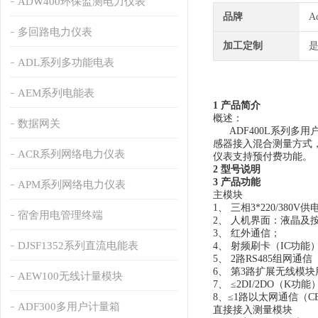
ADW400环保监测电力仪表
品牌
A
多回路电力仪表
加工定制
ADL系列多功能电表
AEM系列电能表
1 产品简介
概述：
数据网关
ADF400L系列多用
感器接入混合测量方式
ACR系列网络电力仪表
仪表支持预付费功能。
2 型号说明
3 产品功能
APM系列网络电力仪表
主模块
1、 三相3*220/38
宿舍用电管理终端
2、 人机界面：液晶及
3、 红外通信；
DJSF1352系列直流电能表
4、 射频刷卡（IC功能
5、 2路RS485组网通
6、 第3路扩展无线模块用
AEW100无线计量模块
7、 ≤2DI/2DO（K功能
8、≤1路以太网通信（C
ADF300多用户计量箱
直接接入测量模块