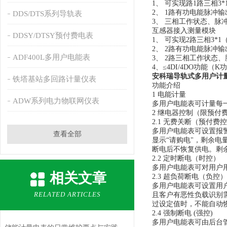
1、 可实现路1路三相3*
2、 1路有功电能脉冲输
DDS/DTS系列导轨表
3、 三相工作状态、脉
互感器接入测量模块
DDSY/DTSY预付费电表
1、 可实现2路三相3*1
2、 2路有功电能脉冲输
ADF400L多用户电能表
3、 2路三相工作状态
4、≤4DI/4DO功能（K
安科瑞导轨式多用户计量电
铁塔基站多回路计量仪表
功能介绍
1 电能计量
ADW系列电力物联网仪表
多用户电能表可计量每
2 继电器控制（限预付
2.1 无费关断（预付费
多用户电能表可设置报
查看全部
显示“请购电"，剩余电
断电后不恢复供电。剩
2.2 定时断电（时控）
多用户电能表可对用户
相关文章
2.3 超负荷断电（负控）
多用户电能表可设置用
RELATED ARTICLES
且客户有恶性负载识别
过设定值时，不能自动
2.4 强制断电 (强控)
多用户电能表可由后台