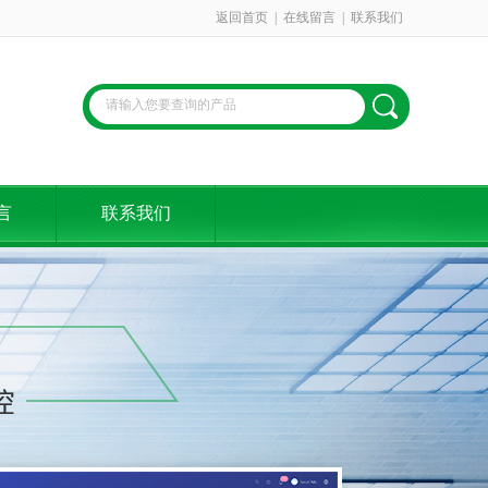
返回首页
|
在线留言
|
联系我们
言
联系我们