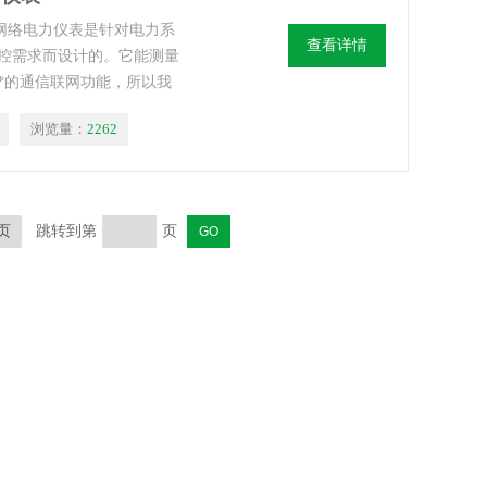
CR网络电力仪表是针对电力系
查看详情
控需求而设计的。它能测量
*的通信联网功能，所以我
力监控系统。该表具有很高
浏览量：
2262
及测量仪表。
页
跳转到第
页