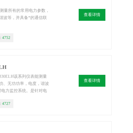
能测量所有的常用电力参数，
查看详情
谐波等，并具备*的通信联
：
4752
LH
30ELH该系列仪表能测量
查看详情
功、无功功率，电度，谐波
时电力监控系统。是针对电
力监控需求而设计的智能
：
4727