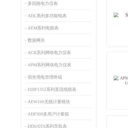
多回路电力仪表
ADL系列多功能电表
AEM系列电能表
数据网关
ACR系列网络电力仪表
APM系列网络电力仪表
宿舍用电管理终端
DJSF1352系列直流电能表
AEW100无线计量模块
ADF300多用户计量箱
DDS/DTS系列导轨表