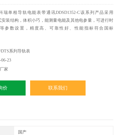
瑞单相导轨电能表带通讯DDSD1352-C该系列产品采用
导轨式安装结构，体积小巧，能测量电能及其他电参量，可进行时
等参数设置，精度高、可靠性好、性能指标符合国标
002、GB/T17883-1999和电力行业标准DL/T614-2007对电能表的
并且具有电能脉冲输出功能；可用RS485通讯接口与上位机实
/DTS系列导轨表
06-23
厂家
询价
联系我们
国产