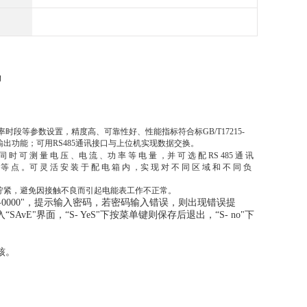
讯
段等参数设置，精度高、可靠性好、性能指标符合标GB/T17215-
电能脉冲输出功能；可用RS485通讯接口与上位机实现数据交换。
同 时 可 测 量 电 压 、电 流 、功 率 等 电 量 ，并 可 选 配 RS 485 通 讯
等 点 。可 灵 活 安 装 于 配 电 箱 内 ，实 现 对 不 同 区 域 和 不 同 负
必拧紧，避免因接触不良而引起电能表工作不正常。
-0000"，提示输入密码，若密码输入错误，则出现错误提
E"界面，“S- YeS"下按菜单键则保存后退出，“S- no"下
核。