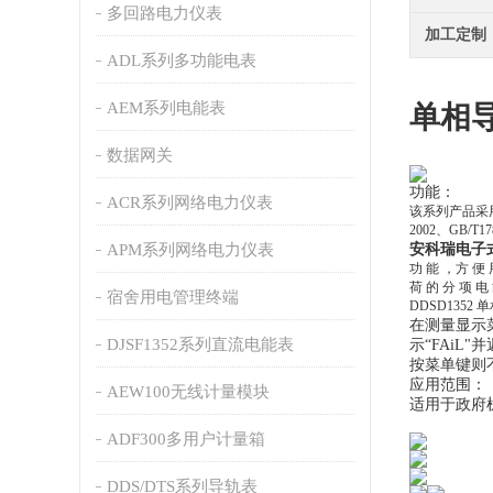
多回路电力仪表
加工定制
ADL系列多功能电表
AEM系列电能表
单相导
数据网关
功能：
ACR系列网络电力仪表
该系列产品采
2002、GB
APM系列网络电力仪表
安科瑞电子
功 能 ，方 便 
荷 的 分 项 电
宿舍用电管理终端
DDSD13
在测量显示菜
DJSF1352系列直流电能表
示“FAiL
按菜单键则
应用范围：
AEW100无线计量模块
适用于政府
ADF300多用户计量箱
DDS/DTS系列导轨表