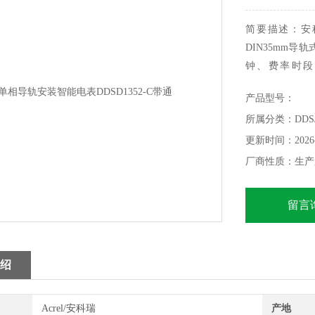
简要描述：安科
DIN35mm
钟、费率时段
GB/T17215-2
产品型号：
各项技术要求，
所属分类：DDS
现数据交换。
更新时间：2026-
厂商性质：生产
留言
绍
Acrel/安科瑞
产地