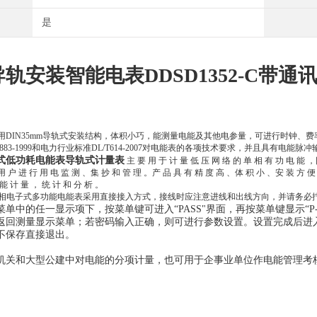
是
轨安装智能电表DDSD1352-C带通
用DIN35mm导轨式安装结构，体积小巧，能测量电能及其他电参量，可进行时钟、费率时
/T17883-1999和电力行业标准DL/T614-2007对电能表的各项技术要求，并且具有
式低功耗电能表导轨式计量表
主 要 用 于 计 量 低 压 网 络 的 单 相 有 功 电 能 ，
用 户 进 行 用 电 监 测 、集 抄 和 管 理 。产 品 具 有 精 度 高 、体 积 小 、安 装 方 便 
 能 计 量 ， 统 计 和 分 析 。
52 单相电子式多功能电能表采用直接接入方式，接线时应注意进线和出线方向，并请务
单中的任一显示项下，按菜单键可进入“PASS"界面，再按菜单键显示“P
"并返回测量显示菜单；若密码输入正确，则可进行参数设置。设置完成后进入“SAv
不保存直接退出。
机关和大型公建中对电能的分项计量，也可用于企事业单位作电能管理考