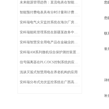
未来能源管理趋势：直流电表在智能楼宇与数据中心的应用前景
您
智能预付费电表具有分时计量和计费功能的特点和优势
您
安科瑞电气火灾监控系统在海尔厂房改扩建项目的设计与应用
安科瑞能耗管理系统在新疆某政务中心项目的研究与应用
联
安科瑞智慧安全用电产品在金融业的应用与分析
常
安科瑞AM系列微机综合保护测控装置在某电厂10.5kV厂用电系统改造中的应用
信号隔离器在PLC/DCS控制系统的应用分析
浅谈灭弧式智慧用电在养老机构的应用
详
安科瑞分布式光伏监控系统在广西高速（大片坡村）项目中应用
补