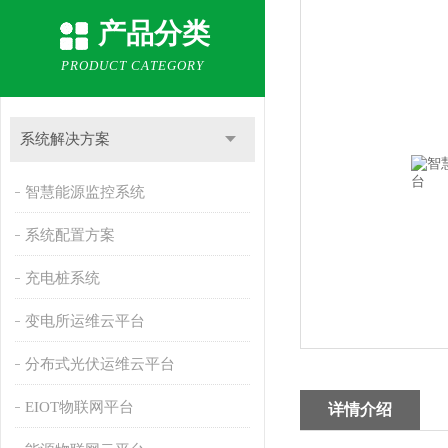
产品分类
PRODUCT CATEGORY
系统解决方案
智慧能源监控系统
系统配置方案
充电桩系统
变电所运维云平台
分布式光伏运维云平台
EIOT物联网平台
详情介绍