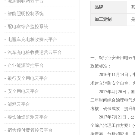
能源物联网云平台
品牌
智能照明控制系统
加工定制
配电室综合监控系统
电瓶车充电桩收费云平台
汽车充电桩收费运营云平台
一、银行业安全用电云
企业能源管控平台
政策标准：
2016年11月14日
银行安全用电云平台
求建立消防安全自查、
安全用电云平台
2017年4月26日，
三年时间综合治理电气
能耗云平台
考核，确保成效，提升
餐饮油烟监测云平台
2017年7月21日
全综合治理工作方案》(
宿舍预付费管控云平台
据搜索、分析和应用，