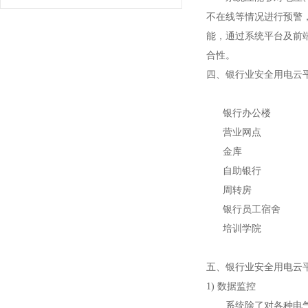
不在线等情况进行预警
能，通过系统平台及前
合性。
四、银行业安全用电云
银行办公楼
营业网点
金库
自助银行
周转房
银行员工宿舍
培训学院
五、银行业安全用电云
1) 数据监控
系统除了对各种电气参