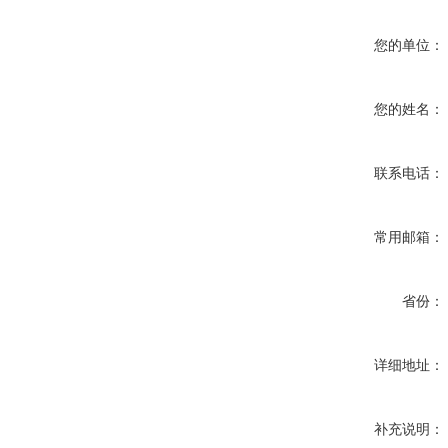
您的单位：
您的姓名：
联系电话：
常用邮箱：
省份：
详细地址：
补充说明：