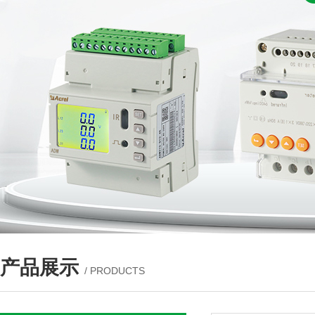
产品展示
/ PRODUCTS