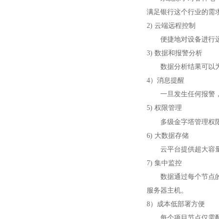
满足银行这个行业的需求
2) 云端远程控制
便捷地对设备进行远程
3) 数据和报警分析
数据分析结果可以为用
4）消息提醒
一旦发生任何报警，语
5) 权限管理
多级金字塔管理权限
6) 大数据存储
云平台提供超大容量的
7) 集中监控
数据通过每个节点的4
服务器主机。
8）成本低部署方便
每个项目节点仅需配置