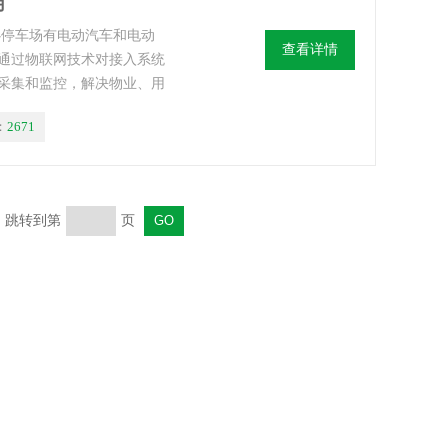
用
心停车场有电动汽车和电动
查看详情
通过物联网技术对接入系统
采集和监控，解决物业、用
行车充电可采用投币、扫码
：
2671
。
页 跳转到第
页