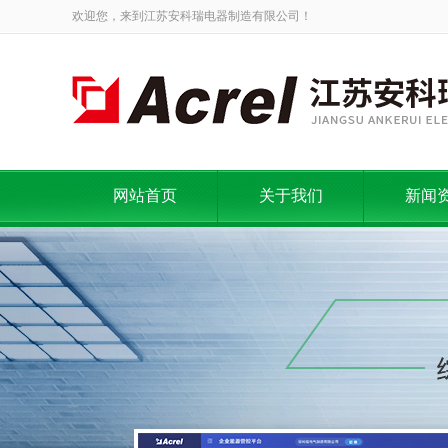
欢迎您，来到江苏安科瑞电器制造有限公司！
网站首页
关于我们
新闻