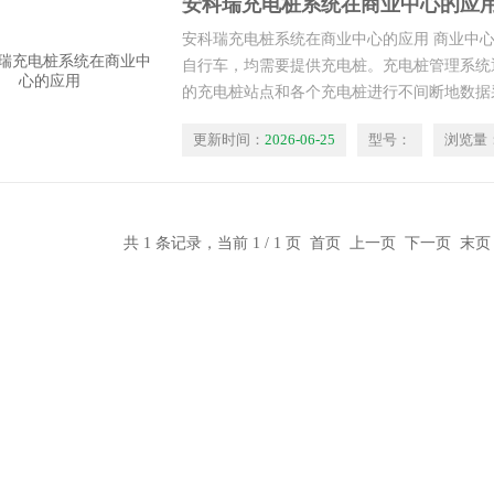
安科瑞充电桩系统在商业中心的应
安科瑞充电桩系统在商业中心的应用 商业中
自行车，均需要提供充电桩。充电桩管理系统
的充电桩站点和各个充电桩进行不间断地数据
电管理部门的充电桩使用、监控问题。电动自
更新时间：
2026-06-25
型号：
浏览量
充电方式，电动汽车支持IC卡和扫码充电方式
共 1 条记录，当前 1 / 1 页 首页 上一页 下一页 末