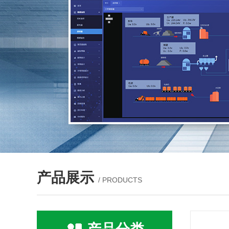
产品展示
/ PRODUCTS