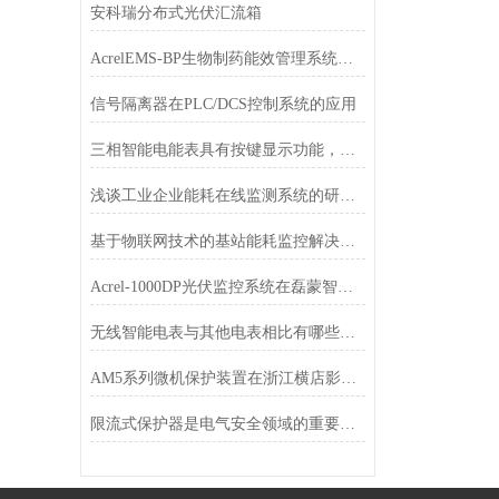
安科瑞分布式光伏汇流箱
AcrelEMS-BP生物制药能效管理系统解决方案
信号隔离器在PLC/DCS控制系统的应用
三相智能电能表具有按键显示功能，显示内容及顺序可任意设置
浅谈工业企业能耗在线监测系统的研究与应用
基于物联网技术的基站能耗监控解决方案
Acrel-1000DP光伏监控系统在磊蒙智能装备5.98MW光伏10KV并网系统的应用
无线智能电表与其他电表相比有哪些优势？
AM5系列微机保护装置在浙江横店影视产业园 配电工程中的应用
限流式保护器是电气安全领域的重要设备