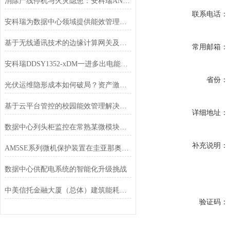
消除产线停机与火灾隐患：安科瑞ANSNP方案守护新能源安全生产
联系电话：
安科瑞为数据中心领域提供能效管理解决方案
基于无线通讯技术的边缘计算网关及其在电网中的应用
常用邮箱：
安科瑞DDSY1352-xDM一进多出电能表赋能高校宿舍精细化管理
省份：
光伏运维隐形成本如何破局？资产激励策略在公益场馆的应用
基于云平台管控的校园能效管理解决方案探讨
详细地址：
数据中心列头柜监控在常熟某微模块中的应用
补充说明：
AM5SE系列微机保护装置在圭亚那奥罗拉金矿配电工程中的应用
数据中心供配电系统的智能化升级挑战
中美信托金融大厦（总体）建筑能耗管理系统的设计与应用
验证码：