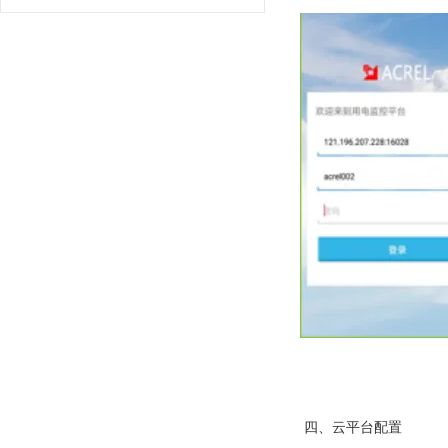
四、云平台配置