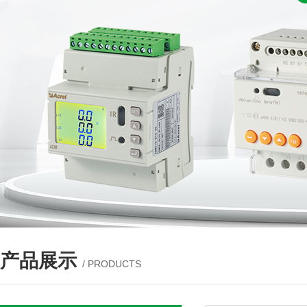
产品展示
/ PRODUCTS