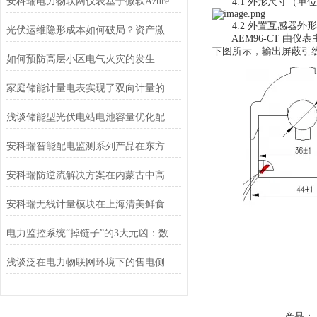
安科瑞电力物联网仪表基于微软Azure对接海外电力平台
4.1 外形尺寸（单位
4.2 外置互感器外形尺
光伏运维隐形成本如何破局？资产激励策略在公益场馆的应用
AEM96-CT 由仪表
下图所示，输出屏蔽引线长度
如何预防高层小区电气火灾的发生
家庭储能计量电表实现了双向计量的功能
浅谈储能型光伏电站电池容量优化配置与协调控制
安科瑞智能配电监测系列产品在东方希望北海氧化铝项目的应用
安科瑞防逆流解决方案在内蒙古中高绿能能源7MW分布式光伏项目的应用
安科瑞无线计量模块在上海清美鲜食厂区项目中的应用
电力监控系统“掉链子”的3大元凶：数据延迟、误报与设备罢工
浅谈泛在电力物联网环境下的售电侧电力市场商业模式研究
产品：