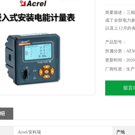
简要描述：三相
成了全部电力参
以及上12月的
信"和“遥控"功
产品型号：
RTU协议，可
所属分类：AE
科瑞电能表AEM
更新时间：2026-
厂商性质：生产
留言
绍
Acrel/安科瑞
产地