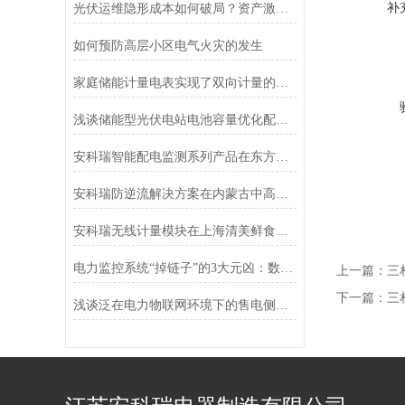
补
光伏运维隐形成本如何破局？资产激励策略在公益场馆的应用
如何预防高层小区电气火灾的发生
家庭储能计量电表实现了双向计量的功能
浅谈储能型光伏电站电池容量优化配置与协调控制
安科瑞智能配电监测系列产品在东方希望北海氧化铝项目的应用
安科瑞防逆流解决方案在内蒙古中高绿能能源7MW分布式光伏项目的应用
安科瑞无线计量模块在上海清美鲜食厂区项目中的应用
电力监控系统“掉链子”的3大元凶：数据延迟、误报与设备罢工
上一篇：
三
下一篇：
三
浅谈泛在电力物联网环境下的售电侧电力市场商业模式研究