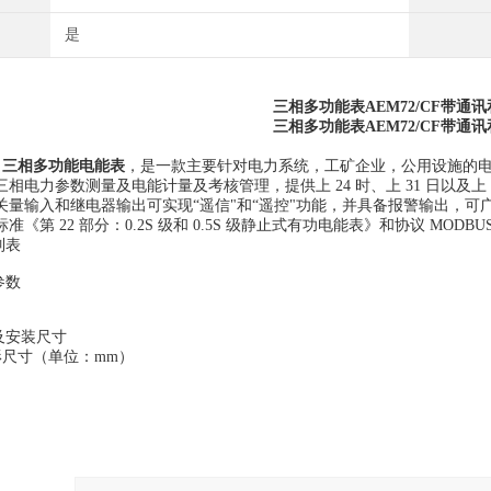
是
三相多功能表AEM72/CF带通
三相多功能表AEM72/CF带通
2 三相多功能电能表
，是一款主要针对电力系统，工矿企业，公用设施的电能
相电力参数测量及电能计量及考核管理，提供上 24 时、上 31 日以及上 
关量输入和继电器输出可实现“遥信"和“遥控"功能，并具备报警输出，可广
《第 22 部分：0.2S 级和 0.5S 级静止式有功电能表》和协议 MODBUS
列表
参数
及安装尺寸
形尺寸（单位：mm）