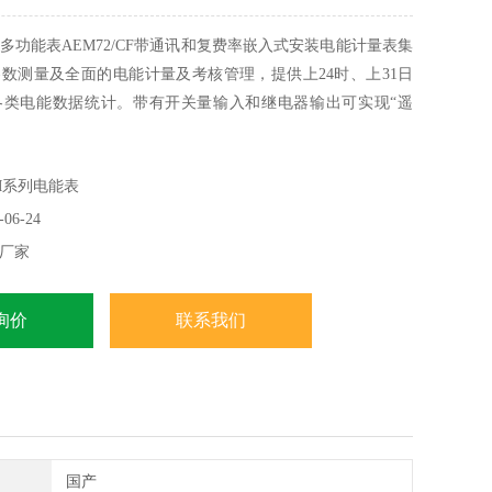
多功能表AEM72/CF带通讯和复费率嵌入式安装电能计量表集
数测量及全面的电能计量及考核管理，提供上24时、上31日
各类电能数据统计。带有开关量输入和继电器输出可实现“遥
能，并具备报警输出。带有RS485通信接口，采用MODBUS-
广泛应用于各种控制系统，SCADA系统和能源管理系统中。安
M系列电能表
96
06-24
厂家
询价
联系我们
国产