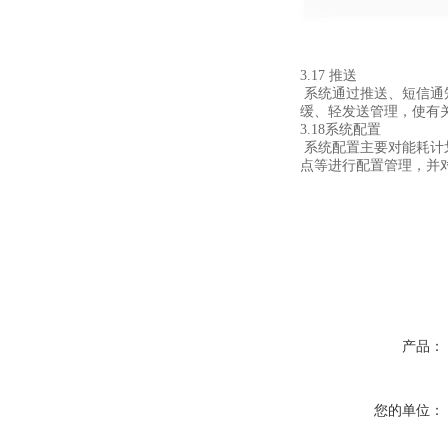
3.17 推送
系统通过推送、短信通
缓、轻发送管理，使有
3.18系统配置
系统配置主要对能耗计
点等进行配置管理，并
产品：
您的单位：