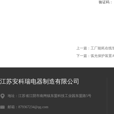
验证码：
上一篇：
工厂能耗在线
下一篇：
弧光保护装置AR
江苏安科瑞电器制造有限公司
地址：江苏省江阴市南闸镇东盟科技工业园东盟路5号
邮箱：879367234@qq.com