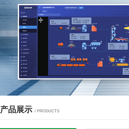
产品展示
/ PRODUCTS