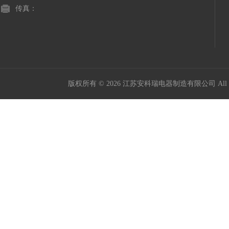
传真：
版权所有 © 2026 江苏安科瑞电器制造有限公司 All Ri