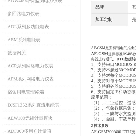
ADW400环保监测电力仪表
品牌
多回路电力仪表
加工定制
ADL系列多功能电表
AEM系列电能表
AF-GSM是安科瑞电气推
数据网关
AF-GSM
提供标准RS48
务器进行通讯。
DTU数据转换
1、支持串口MODBU
ACR系列网络电力仪表
2、支持不超过30个MO
3、支持对每个MODB
APM系列网络电力仪表
4、支持对每个MODB
5、支持服务器MODBU
宿舍用电管理终端
6、支持固定IP和动态
应用范围：
（1）、工业遥控、遥
DJSF1352系列直流电能表
（2）、气象数据采集；
（3）、三防与水文监测
AEW100无线计量模块
（4）、金融、车载等
2 技术参数
ADF300多用户计量箱
AF-GSM300/400 DT