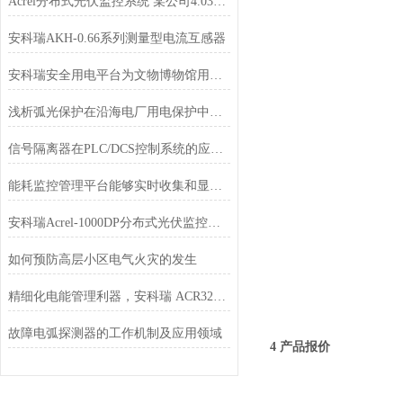
Acrel分布式光伏监控系统 某公司4.03MW分布式光伏10KV并网系统的应用
安科瑞AKH-0.66系列测量型电流互感器
安科瑞安全用电平台为文物博物馆用电保驾护航
浅析弧光保护在沿海电厂用电保护中的应用方案
信号隔离器在PLC/DCS控制系统的应用分析
能耗监控管理平台能够实时收集和显示能源消耗数据
安科瑞Acrel-1000DP分布式光伏监控系统在广西高速（大茅垌）项目中应用
如何预防高层小区电气火灾的发生
精细化电能管理利器，安科瑞 ACR320E 三相智能电表全面解析
故障电弧探测器的工作机制及应用领域
4 产品报价