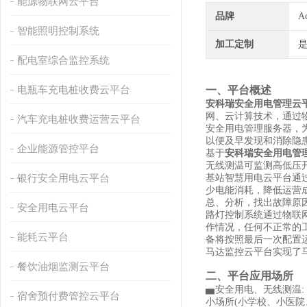
能源物联网云平台
品牌
A
智能照明控制系统
加工定制
配电室综合监控系统
电瓶车充电桩收费云平台
一、平台概述
安科瑞安全用电管理云
网、云计算技术，通过
汽车充电桩收费运营云平台
安全用电管理服务器，
以便及早发现和消除隐
企业能源管控平台
基于
安科瑞安全用电管
无线测温可监测高低压
银行安全用电云平台
基站智慧用电云平台通
少电能消耗，降低运营
总、分析，找出故障原
安全用电云平台
路灯控制系统通过物联
作情况，任何不正常的
能耗云平台
备将按照最后一次配置
马达监控云平台实现了
餐饮油烟监测云平台
二、平台应用场所
▅安全用电、无线测温:
宿舍预付费管控云平台
小场所(小学校、小医