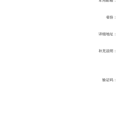
常用邮箱：
省份：
详细地址：
补充说明：
验证码：