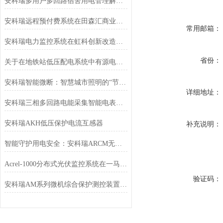
安科瑞多用户多回路宿舍用电管理解决方案
安科瑞远程预付费系统在田森汇商业中心的研究与应用
常用邮箱：
安科瑞电力监控系统在虹科创新改造项目的应用
省份：
关于在地铁站低压配电系统中有源电力滤波器的应用分析
安科瑞智能微断：智慧城市照明的“节能安全芯”
详细地址：
安科瑞三相多回路电能采集智能电表：全电参量测量的高效解决方案
安科瑞AKH低压保护电流互感器
补充说明：
智能守护用电安全：安科瑞ARCM无线监控装置，远程管理更高效
Acrel-1000分布式光伏监控系统在一马光彩大市场屋顶光伏发电项目中应用
验证码：
安科瑞AM系列微机综合保护测控装置在某电厂10.5kV厂用电系统改造中的应用