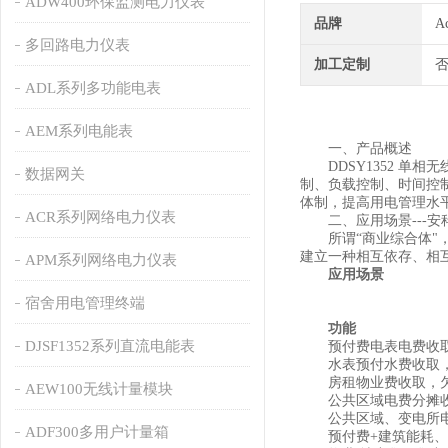
ADW400环保监测电力仪表
品牌
A
多回路电力仪表
加工定制
ADL系列多功能电表
AEM系列电能表
一、产品概述
DDSY1352 单相无
数据网关
制、负载控制、时间控制及 R
体制，提高用电管理水
ACR系列网络电力仪表
二、应用场景---安
所谓“商业综合体"，
建立一种相互依存、相
APM系列网络电力仪表
应用场景
宿舍用电管理终端
功能
DJSF1352系列直流电能表
预付费电表电费收取，
水表预付水费收取，
房租物业费收取，欠
AEW100无线计量模块
公共区域电费分摊
公共区域、变电所电
ADF300多用户计量箱
预付费+建筑能耗、