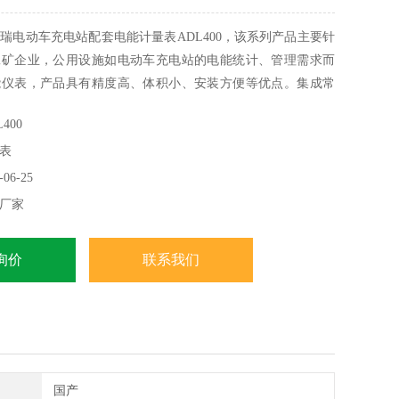
瑞电动车充电站配套电能计量表ADL400，该系列产品主要针
工矿企业，公用设施如电动车充电站的电能统计、管理需求而
能仪表，产品具有精度高、体积小、安装方便等优点。集成常
及电能计量及考核管理，提供上48月的各类电能数据统计。
400
分次谐波与总谐波含量检测。带有RS485通信接口，可选用
表
或DL/T645协议。
06-25
厂家
询价
联系我们
国产