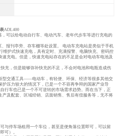
表
ADL400
器，可以给电动自行车、电动汽车、老年代步车等进行充电的
、报刊亭旁、存车棚等处设置。 电动车充电站是类似于手机
进行维护式快速充电，具有定时、充满报警、电脑快充、密码控
快速充电。但是，快速充电站存在的不足是会对电动车电池及
及快充，但是能够弥补快充的不足，不会对电池和电瓶造成伤
型交通工具――电动车，有轻便、环保、经济等很多其他交
保护压力较大的情况下，已是一个不容再争辩的国家产业导
统自行车也已是一个不可逆转的市场需求趋势。而在当下，正
生产及配套、区域经销、店面销售、售后有偿服务等，无不将
可与停车场租用一个车位，甚至是便角落位置即可，可以留
用即可）。