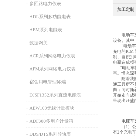
多回路电力仪表
加工定制
ADL系列多功能电表
AEM系列电能表
电动车充电
设备。其中
数据网关
“电动车快
充电的IC
ACR系列网络电力仪表
制、自识别
电瓶造成损
“电动车慢
APM系列网络电力仪表
害。慢充深
随着我国经
宿舍用电管理终端
通工具所不
向；同时随
DJSF1352系列直流电能表
开始走向成
呈现出旺盛
AEW100无线计量模块
ADF300多用户计量箱
电瓶车
（1）公共
有2个充电
DDS/DTS系列导轨表