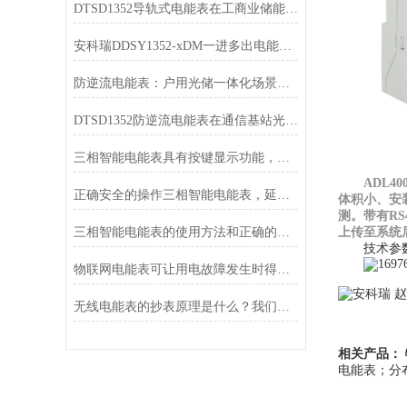
DTSD1352导轨式电能表在工商业储能场景中的应用
安科瑞DDSY1352-xDM一进多出电能表赋能高校宿舍精细化管理
防逆流电能表：户用光储一体化场景的能源管理核心
DTSD1352防逆流电能表在通信基站光伏储能场景中的应用
三相智能电能表具有按键显示功能，显示内容及顺序可任意设置
ADL40
正确安全的操作三相智能电能表，延长使用寿命
体积小
、
安
测。带有
RS
三相智能电能表的使用方法和正确的安装标准
上传至系统
技术参
物联网电能表可让用电故障发生时得到更快的响应
无线电能表的抄表原理是什么？我们做一个详细的介绍
相关产品：
电能表
；
分