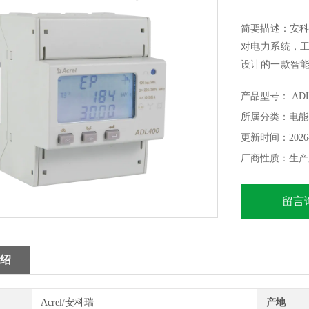
简要描述：安科
对电力系统，
设计的一款智
见电力参数测量
产品型号： ADL
具有2~31次
所属分类：电能
MODBUS-RTU
更新时间：2026-
厂商性质：生产
留言
绍
Acrel/安科瑞
产地