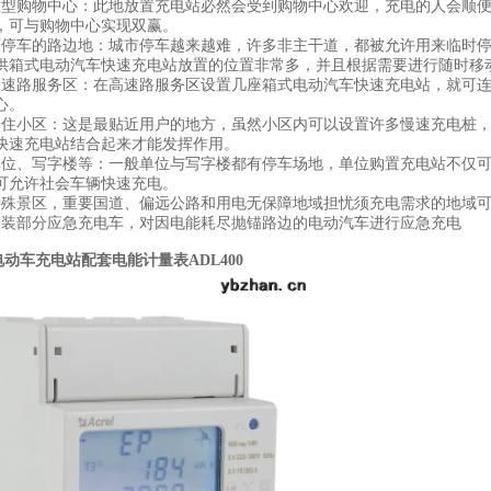
购物中心：此地放置充电站必然会受到购物中心欢迎，充电的人会顺便购买
，可与购物中心实现双赢。
车的路边地：城市停车越来越难，许多非主干道，都被允许用来临时停
可供箱式电动汽车快速充电站放置的位置非常多，并且根据需要进行随时移
路服务区：在高速路服务区设置几座箱式电动汽车快速充电站，就可连
心。
小区：这是最贴近用户的地方，虽然小区内可以设置许多慢速充电桩，
快速充电站结合起来才能发挥作用。
、写字楼等：一般单位与写字楼都有停车场地，单位购置充电站不仅可
可允许社会车辆快速充电。
景区，重要国道、偏远公路和用电无保障地域担忧须充电需求的地域可
部分应急充电车，对因电能耗尽抛锚路边的电动汽车进行应急充电
电动车充电站配套电能计量表
ADL400