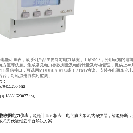
0电能计量表，该系列产品主要针对电力系统
，
工矿企业
，
公用设施的电
装方便等优点
。
集成
常见
电
力参数测量及电能计量及考核管理
，
提供上
48
485
通信接口，可选用
MODBUS-RTU
或
DL/T645
协议。安装在
电瓶车充电
后台，对站点进行实时监测。
数：
 物联网电力仪表
；
能耗计量面板表
；电气防火限流式保护器；智能微断；
布式光伏运维云平台解决方案