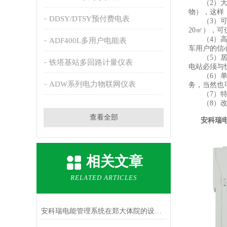
（2）大型
物），这样
DDSY/DTSY预付费电表
（3）可停
20㎡），
（4）高速
ADF400L多用户电能表
车用户的信
（5）居住
铁塔基站多回路计量仪表
电站必须与
（6）单位
ADW系列电力物联网仪表
务，当然也
（7）特殊
（8）改装
查看全部
安科瑞
相关文章
RELATED ARTICLES
安科瑞电能管理系统在郑大体院的设计与应用