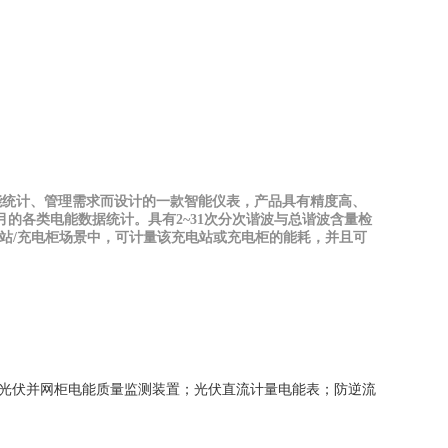
能统计
、
管理需求而设计的一款智能仪表
，
产品具有精度高
、
月的各类电能数据统计
。
具有
2~31
次分次谐
波与总谐波含量检
站/充电柜场景中，可计量该充电站或充电柜的能耗，并且可
光伏并网柜电能质量监测装置
；
光伏直流计量电能表
；
防逆流