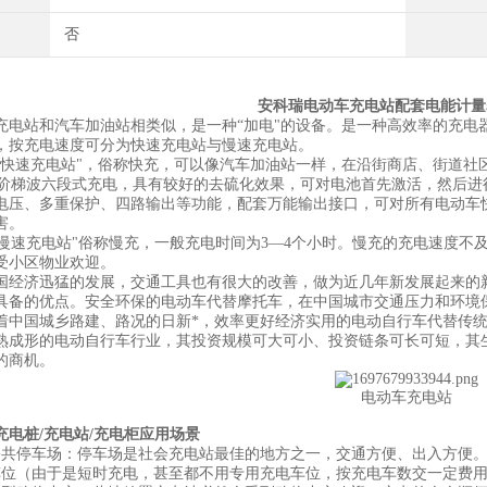
否
安科瑞电动车充电站配套电能计量
站和汽车加油站相类似，是一种“加电"的设备。是一种高效率的充电
，按充电速度可分为快速充电站与慢速充电站。
速充电站"，俗称快充，可以像汽车加油站一样，在沿街商店、街道社区
M 阶梯波六段式充电，具有较好的去硫化效果，可对电池首先激活，然后
电压、多重保护、四路输出等功能，配套万能输出接口，可对所有电动车
害。
速充电站"俗称慢充，一般充电时间为3—4个小时。慢充的充电速度不
受小区物业欢迎。
济迅猛的发展，交通工具也有很大的改善，做为近几年新发展起来的新
具备的优点。安全环保的电动车代替摩托车，在中国城市交通压力和环境
着中国城乡路建、路况的日新*，效率更好经济实用的电动自行车代替传
熟成形的电动自行车行业，其投资规模可大可小、投资链条可长可短，其
的商机。
电动车充电站
充电桩/充电站/充电柜应用场景
停车场：停车场是社会充电站最佳的地方之一，交通方便、出入方便。
车位（由于是短时充电，甚至都不用专用充电车位，按充电车数交一定费