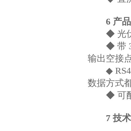
6 产
◆ 光伏
◆ 带 
输出空接
◆ RS4
数据方式
◆ 可配
7 技