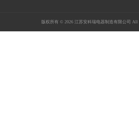
版权所有 © 2026 江苏安科瑞电器制造有限公司 All Ri