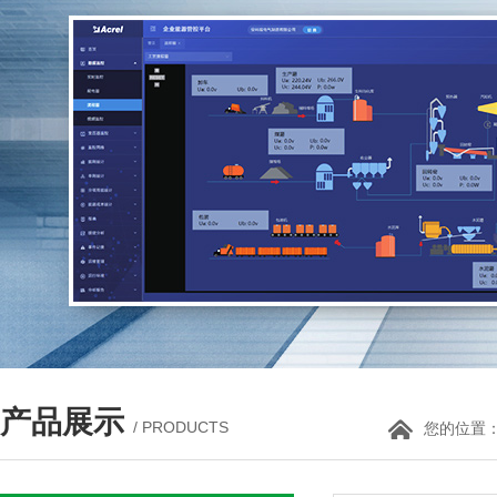
产品展示
/ PRODUCTS
您的位置