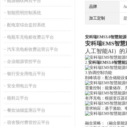
能源物联网云平台
品牌
A
智能照明控制系统
加工定制
配电室综合监控系统
电瓶车充电桩收费云平台
安科瑞EMS3.0智慧能
安科瑞EMS智
汽车充电桩收费运营云平台
人工智能AI）
企业能源管控平台
2.
安科瑞EMS3.0智慧
3.协调控制功能
银行安全用电云平台
削峰填谷：配合储能设
安全用电云平台
需量控制：能量储存、
能耗云平台
有序充电：根据变压器
需求响应：基于激励、
餐饮油烟监测云平台
宿舍预付费管控云平台
融合策略：（融合新能