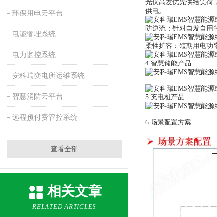
光伏高发优先供给负荷
供电。
环保用电云平台
防逆流：针对自发自用
电能管理系统
柔性扩容：短期用电功
电力监控系统
4.智慧储能产品
安科瑞变电所运维系统
智慧消防云平台
5.充电桩产品
远程预付费管控系统
6.场景配置方案
查看全部
相关文章
RELATED ARTICLES