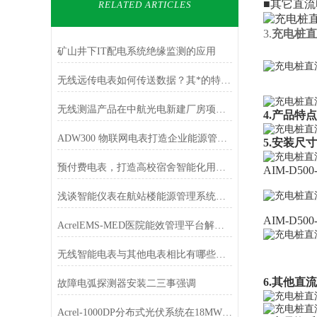
■其它直
RELATED ARTICLES
3.
充电桩直
矿山井下IT配电系统绝缘监测的应用
无线远传电表如何传送数据？其*的特点在哪里？
无线测温产品在中航光电新建厂房项目中的应用
4.产品特点
ADW300 物联网电表打造企业能源管理的“数字心脏”
5.安装尺寸
预付费电表，打造高校宿舍智能化用电管理新范式
AIM-D
浅谈智能仪表在航站楼能源管理系统中的应用与分析
AIM-D
AcrelEMS-MED医院能效管理平台解决方案
无线智能电表与其他电表相比有哪些优势？
6.其他直
故障电弧探测器安装二三事强调
Acrel-1000DP分布式光伏系统在18MW分布式光伏中应用