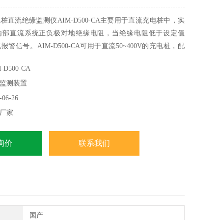
桩直流绝缘监测仪AIM-D500-CA主要用于直流充电桩中，实
内部直流系统正负极对地绝缘电阻，当绝缘电阻低于设定值
警信号。AIM-D500-CA可用于直流50~400V的充电桩，配
绝缘监测用耦合仪可用于直流50V-1000V充电桩。产品采用标准
D500-CA
导轨安装，结构标准数设计，安装便捷。
监测装置
06-26
厂家
询价
联系我们
国产