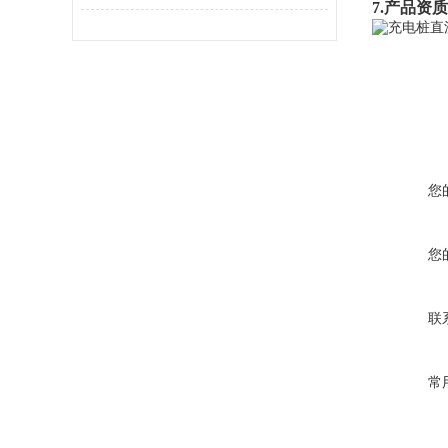
7.产品资
您
您
联
常