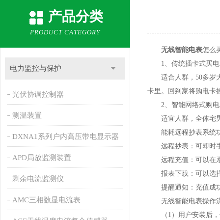
产品分类
PRODUCT CATEGORY
无线智能电表
怎么
1、传统插卡式买电
电力监控与保护
适合人群，50多岁大
卡里。回到家将购电卡
光伏协调控制器
2、智能网络式购电
测温装置
适宜人群，全体宅男宅
能耗远程抄表系统功
DXNA1系列户内高压带电显示器
远程抄表：可即时手动
APD局放监测装置
远程充值：可以在系统
报表下载：可以选择年
剩余电流监测仪
提醒通知：充值成功用
AMC三相数显电流表
无线智能电表操作
（1）用户安装后，供