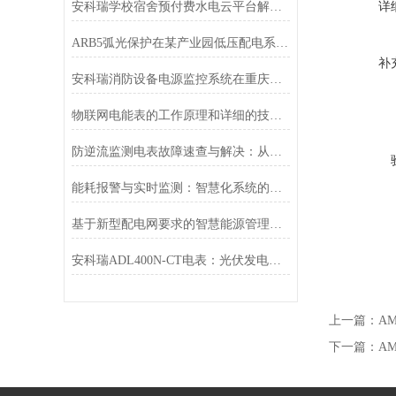
安科瑞学校宿舍预付费水电云平台解决方案
详
ARB5弧光保护在某产业园低压配电系统的应用
补
安科瑞消防设备电源监控系统在重庆杜拉维特厂房项目的设计与应用
物联网电能表的工作原理和详细的技术参数介绍
防逆流监测电表故障速查与解决：从异常定位到修复的全流程方案
能耗报警与实时监测：智慧化系统的安全防线
基于新型配电网要求的智慧能源管理平台设计 ​
安科瑞ADL400N-CT电表：光伏发电防逆流管理的智能利器
上一篇：
A
下一篇：
A