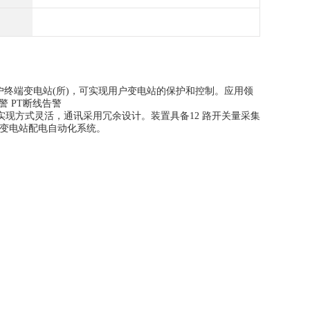
户终端变电站(所)，可实现用户变电站的保护和控制。应用领
警 PT断线告警
方式灵活，通讯采用冗余设计。装置具备12 路开关量采集
用户变电站配电自动化系统。