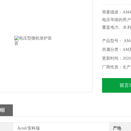
简要描述：AM
电压等级的用户
覆盖电力、水利
电压告警 PT
产品型号： AM4
性能强，可靠
所属分类：AM
护装置
更新时间：2026-
厂商性质：生产
留言
绍
Acrel/安科瑞
产地