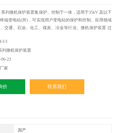
4 系列微机保护装置集保护、控制于一体，适用于35kV 及以下
终端变电站(所)，可实现用户变电站的保护和控制。应用领域
、交通、石油、化工、煤炭、冶金等行业。微机保护装置 过
断线告警 保护装置采用先进成熟可靠的保护原理和算法，抗干扰
-U1
性高，保护实现方式灵活，通讯采用冗余设计。电压型微机保
系列微机保护装置
06-23
厂家
询价
联系我们
国产