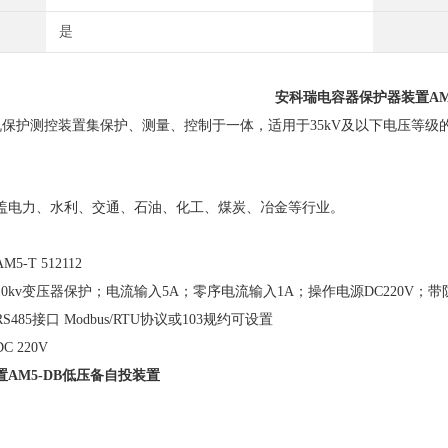
是
安科瑞电容器保护器装置AM
机保护测控装置集保护、测量、控制于一体，适用于35kV及以下电压等
盖电力、水利、交通、石油、化工、煤炭、冶金等行业。
-T 512112
0kv变压器保护；电流输入5A；零序电流输入1A；操作电源DC220V；
485接口 Modbus/RTU协议或103规约可设置
 220V
AM5-DB低压备自投装置