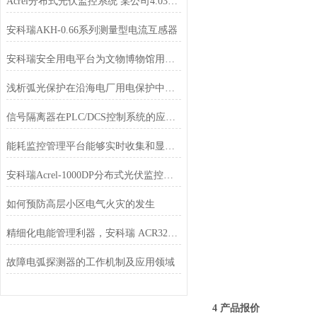
Acrel分布式光伏监控系统 某公司4.03MW分布式光伏10KV并网系统的应用
安科瑞AKH-0.66系列测量型电流互感器
安科瑞安全用电平台为文物博物馆用电保驾护航
浅析弧光保护在沿海电厂用电保护中的应用方案
信号隔离器在PLC/DCS控制系统的应用分析
能耗监控管理平台能够实时收集和显示能源消耗数据
安科瑞Acrel-1000DP分布式光伏监控系统在广西高速（大茅垌）项目中应用
如何预防高层小区电气火灾的发生
精细化电能管理利器，安科瑞 ACR320E 三相智能电表全面解析
故障电弧探测器的工作机制及应用领域
4 产品报价