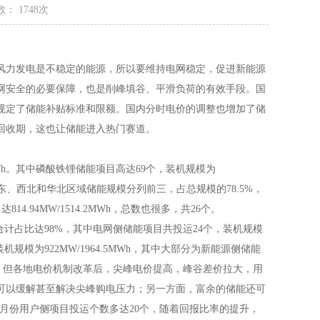
： 1748次
力发电是不稳定的能源，所以要维持电网稳定，促进新能源
网安全的必要保障，也是削峰填谷、平滑负荷的有效手段。国
规定了储能补贴标准和限额。国内分时电价的调整也增加了储
回收期，这也让储能进入热门赛道。
7GWh。其中磷酸铁锂储能项目高达69个，装机规模为
。其中华东、西北和华北区域储能规模分列前三，占总规模的78.5%，
814.94MW/1514.2MWh，总数也很多，共26个。
占比达98%，其中电网侧储能项目共投运24个，装机规模
机规模为922MW/1964.5MWh，其中大部分为新能源侧储能
"，但各地电价机制改革后，尖峰电价提高，峰谷差价拉大，用
可以缓解甚至解决尖峰购电压力；另一方面，富余的储能还可
4月份用户侧项目投运个数多达20个，随着回报比率的提升，