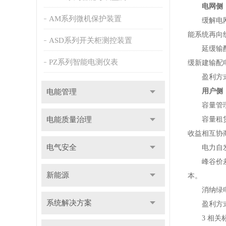
电网侧
AM系列微机保护装置
缓解电网阻
能系统再向
ASD系列开关柜测控装置
延缓输配电
PZ系列智能电测仪表
缓新建输配
盈利方式
用户侧
电能管理
容量管理：
电能质量治理
容量租赁：
收益相互协
电气安全
电力自发自
峰谷价差套
新能源
本。
消纳绿电：
系统解决方案
盈利方式：
3 相关