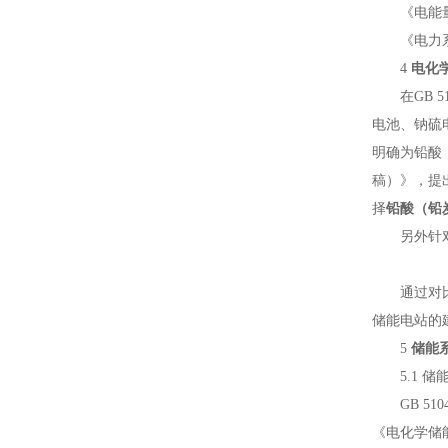
《电能量计量
《电力系统电
4
电化
在GB 51
电池、钠硫
明确为铅酸
稿）》，提
择
铅酸（铅
另外针对电
通过对比可
储能电站的
5
储能
5.1 储
GB 51
《电化学储