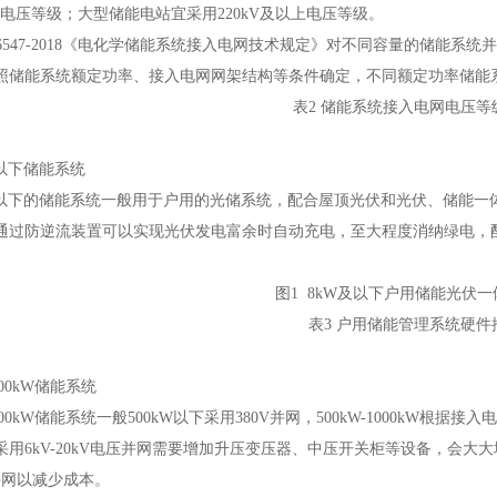
10kV电压等级；大型储能电站宜采用220kV及以上电压等级。
36547-2018《电化学储能系统接入电网技术规定》对不同容量的储能
照储能系统额定功率、接入电网网架结构等条件确定，不同额定功率储能
表2 储能系统接入电网电压等
以下储能系统
下的储能系统一般用于户用的光储系统，配合屋顶光伏和光伏、储能一
通过防逆流装置可以实现光伏发电富余时自动充电，至大程度消纳绿电，
。
图1 8kW及以下户用储能光伏
表3 户用储能管理系统硬件
00kW储能系统
00kW储能系统一般500kW以下采用380V并网，500kW-1000kW根据接
采用6kV-20kV电压并网需要增加升压变压器、中压开关柜等设备，会
点并网以减少成本。