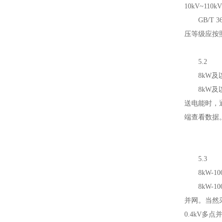
10kV~1
GB/T 
压等级应按
5.2
8kW及
8kW及以
送电能时，
端查看数据
5.3
8kW-10
8kW-10
并网。当然
0.4kV多