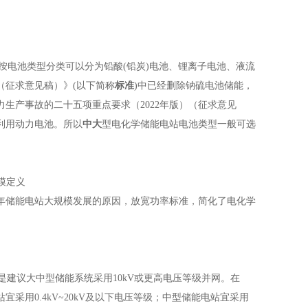
按电池类型分类可以分为铅酸(铅炭)电池、锂离子电池、液流
（征求意见稿）》(以下简称
标准
)中已经删除钠硫电池储能，
生产事故的二十五项重点要求（2022年版）（征求意见
利用动力电池。所以
中大
型电化学储能电站电池类型一般可选
模定义
储能电站大规模发展的原因，放宽功率标准，简化了电化学
是建议大中型储能系统采用10kV或更高电压等级并网。在
用0.4kV~20kV及以下电压等级；中型储能电站宜采用