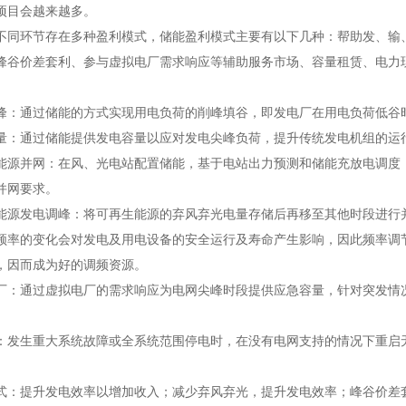
项目会越来越多。
环节存在多种盈利模式，储能盈利模式主要有以下几种：帮助发、输、
峰谷价差套利、参与虚拟电厂需求响应等辅助服务市场、容量租赁、电力
通过储能的方式实现用电负荷的削峰填谷，即发电厂在用电负荷低谷时
通过储能提供发电容量以应对发电尖峰负荷，提升传统发电机组的运
并网：在风、光电站配置储能，基于电站出力预测和储能充放电调度，
并网要求。
发电调峰：将可再生能源的弃风弃光电量存储后再移至其他时段进行
的变化会对发电及用电设备的安全运行及寿命产生影响，因此频率调节
，因而成为好的调频资源。
通过虚拟电厂的需求响应为电网尖峰时段提供应急容量，针对突发情况
生重大系统故障或全系统范围停电时，在没有电网支持的情况下重启无
。
提升发电效率以增加收入；减少弃风弃光，提升发电效率；峰谷价差