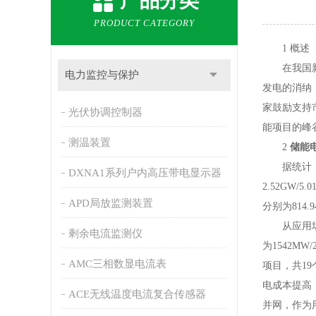
产品分类
PRODUCT CATEGORY
1 概述
在我国新型
电力监控与保护
发电的消纳
家鼓励支持
光伏协调控制器
能项目的峰
测温装置
2
储能
据统计，20
DXNA1系列户内高压带电显示器
2.52GW
APD局放监测装置
分别为814.
从应用场景
剩余电流监测仪
为1542M
AMC三相数显电流表
项目，共1
电成本提高
ACE无线温度电流复合传感器
并网，作为