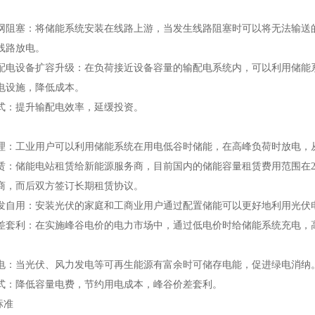
塞：将储能系统安装在线路上游，当发生线路阻塞时可以将无法输送的
线路放电。
设备扩容升级：在负荷接近设备容量的输配电系统内，可以利用储能系
电设施，降低成本。
：提升输配电效率，延缓投资。
工业用户可以利用储能系统在用电低谷时储能，在高峰负荷时放电，从
储能电站租赁给新能源服务商，目前国内的储能容量租赁费用范围在250-
商，而后双方签订长期租赁协议。
用：安装光伏的家庭和工商业用户通过配置储能可以更好地利用光伏电
利：在实施峰谷电价的电力市场中，通过低电价时给储能系统充电，高
当光伏、风力发电等可再生能源有富余时可储存电能，促进绿电消纳
降低容量电费，节约用电成本，峰谷价差套利。
标准