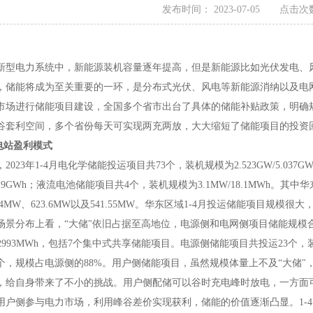
发布时间： 2023-07-05 点击次数
电力系统中，新能源装机容量逐年提高，但是新能源比如光伏发电、风
，储能将成为至关重要的一环，是分布式光伏、风电等新能源消纳以及电
市场进行储能项目建设，全国多个省市出台了具体的储能补贴政策，明确
谷套利空间，多个省份每天可实现两充两放，大大缩短了储能项目的投资
电站盈利模式
23年1-4月电化学储能投运项目共73个，装机规模为2.523GW/5.03
/5.019GWh；液流电池储能项目共4个，装机规模为3.1MW/18.1MWh
94MW、623.6MW以及541.55MW。华东区域1-4月投运储能项目规模很大，达
分布上看，“大储"依旧占据至高地位，电源侧和电网侧项目储能规模合计
W/2993MWh，包括7个集中式共享储能项目。电源侧储能项目共投运23个，装
9个，规模占电源侧的88%。用户侧储能项目，虽然规模体量上不及“大储
，给自身带来了不小的挑战。用户侧配储可以谷时充电峰时放电，一方面
用户侧参与电力市场，利用峰谷差价实现获利，储能的价值逐渐凸显。1-