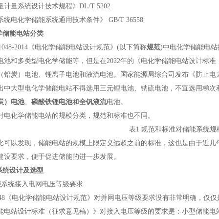
系统设计技术规程》DL/T 5202
化学储能系统通用技术条件》 GB/T 36558
学储能电站分类
048-2014《电化学储能电站设计规范》(以下简称
规范
)中电化学储能电站
电池和多类型电化学储能等，但是在2022年的《电化学储能电站设计标准
（铅炭）电池、锂离子电池和液流电池。国家能源局综合司发布《防止电力
出中大型电化学储能电站不得选用三元锂电池、钠硫电池，不宜选用梯次
炭）电池
、
磷酸铁锂电池
和
全钒液流
电池。
化学储能电站的规模分类，规范和标准也不同。
表1 规范和标准对储能系统规
以发现，储能电站的规模上限定义远超之前的标准，这也是由于近几年
建设要求，便于促进储能的进一步发展。
系统设计及选型
能系统接入电网电压等级要求
048《电化学储能电站设计规范》对并网电压等级要求没有非常明确，仅仅
能电站设计标准（征求意见稿）》对接入电压等级的要求是：小型储能电站宜采