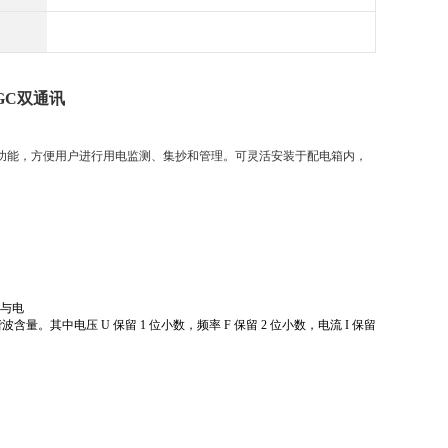
GC双通讯
线通讯功能，方便用户进行用电监测、集抄和管理。可灵活安装于配电箱内，
压与电
谐波含量。
其中电压 U 保留 1 位小数，频率 F 保留 2 位小数，电流 I 保留