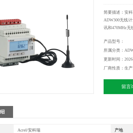
简要描述：安科瑞
ADW300无
讯和470MH
装于配电箱内，
产品型号：
所属分类：AD
更新时间：2026-
厂商性质：生产
留言
绍
Acrel/安科瑞
产地