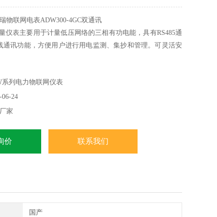
物联网电表ADW300-4GC双通讯
线计量仪表主要用于计量低压网络的三相有功电能，具有RS485通
z无线通讯功能，方便用户进行用电监测、集抄和管理。可灵活安
实现对不同区域和不同负荷的分项电能计量，统计和分析。
W系列电力物联网仪表
06-24
厂家
询价
联系我们
国产