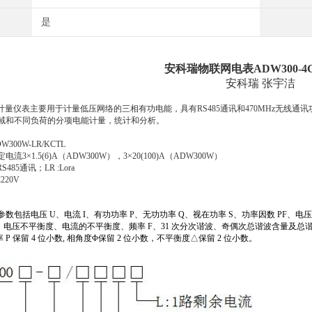
是
安科瑞物联网电表ADW300-4
安科瑞 张宇洁
无线计量仪表主要用于计量低压网络的三相有功电能，具有RS485通讯和470MHz无
域和不同负荷的分项电能计量，统计和分析。
300W-LR/KCTL
3×1.5(6)A（ADW300W），3×20(100)A（ADW300W）
485通讯；LR :Lora
20V
数包括电压 U、电流 I、有功功率 P、无功功率 Q、视在功率 S、功率因数 PF、电
、电压不平衡度、电流的不平衡度、频率 F、31 次分次谐波、奇偶次总谐波含量及总
 P 保留 4 位小数, 相角度Φ保
留 2 位小数，不平衡度△保留 2 位小数。