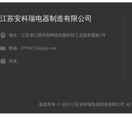
江苏安科瑞电器制造有限公司
地址：江苏省江阴市南闸镇东盟科技工业园东盟路5号
邮箱：879367234@qq.com
传真：
版权所有 © 2026 江苏安科瑞电器制造有限公司 All Ri