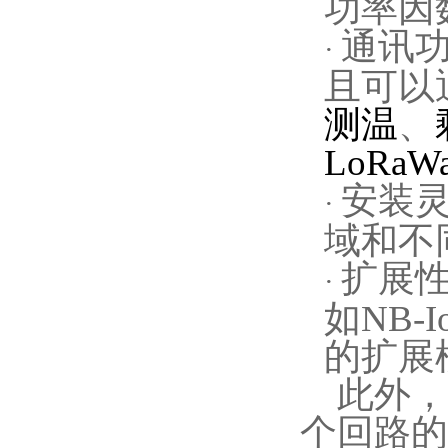
功率因
通讯
·
且可以
测温
、
LoRaW
安装
·
域和不
扩展
·
如
NB
的扩展
此外，
个回路的