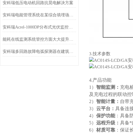
安科瑞低压电动机回路抗晃电解决方案
安科瑞电能管理系统在某综合填埋场的设计和应用
安科瑞Acrel-1000DP分布式光伏监控系统在广西高速（大茅垌）项目中应用
能耗在线监测系统管控方面大大提升了效率和准确性合理性
安科瑞多回路故障电弧探测器在建筑电气的设计与应用
3.技术参数
4.产品功能
1）
智能监测：
充电
及充电过程的联动控
2）
智能计量：
自带
3）
云平台：
具备连
4）
保护功能
：具备
5）
远程升级：
具备
6）
材质可靠
：保证