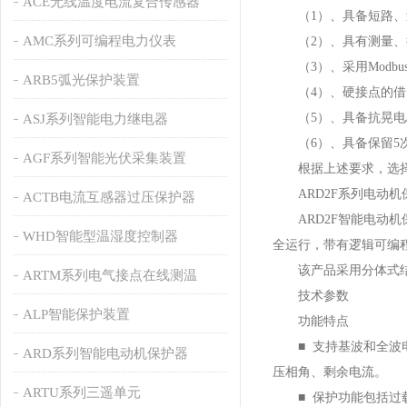
ACE无线温度电流复合传感器
（1）、具备短路、过
AMC系列可编程电力仪表
（2）、具有测量、操
（3）、采用Modbus
ARB5弧光保护装置
（4）、硬接点的借点
（5）、具备抗晃电/
ASJ系列智能电力继电器
（6）、具备保留5次
AGF系列智能光伏采集装置
根据上述要求，选择安
ARD2F系列电动机
ACTB电流互感器过压保护器
ARD2F智能电动机
WHD智能型温湿度控制器
全运行，带有逻辑可编
该产品采用分体式结构
ARTM系列电气接点在线测温
技术参数
ALP智能保护装置
功能特点
■ 支持基波和全波电力
ARD系列智能电动机保护器
压相角、剩余电流。
ARTU系列三遥单元
■ 保护功能包括过载