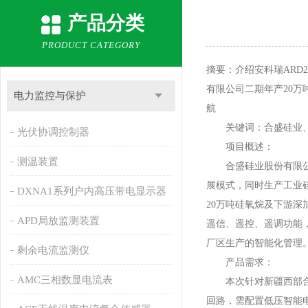
产品分类
PRODUCT CATEGORY
摘要：介绍安科瑞ARD
有限公司二期年产20
电力监控与保护
航
关键词：合盛硅业、A
光伏协调控制器
项目概述：
测温装置
合盛硅业股份有限公司
展模式，同时生产工业
DXNA1系列户内高压带电显示器
20万吨硅氧烷及下游
APD局放监测装置
遥信、遥控、遥调功能
厂区生产的智能化管理
剩余电流监测仪
产品需求：
AMC三相数显电流表
本次针对新疆西部合盛
回路，需配置低压智能