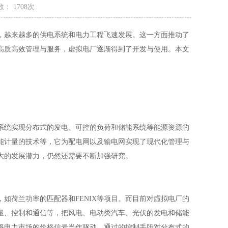
： 1708次
，越来越多的供电系统和电力工程飞速发展。这一方面推动了
高质高效管理与服务，虚拟电厂逐渐得到了开发与使用。本文
。
系统实现分布式的发电、可控的负荷和储能系统等能源资源的
能计量的技术等，它为配电网以及输电网实现了现代化管理与
大的发展潜力，仍然还需要不断加强研究。
如荷兰功率的匹配器和FENIX等项目。而目前对虛拟电厂的
量、控制和通信等，把风电、电动类汽车、光伏的发电和储能
将电力市场的价格信号当作驱动，通过的控制手段对分布式的