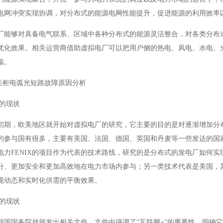
电网冲突实现协调，对分布式的能源电网性能提升，促进能源的利用效率
厂能够对具备电气联系、区域中各种分布式的能源灵活整合，对各类分布
优化效果。相关运营商借助虚拟电厂可以把用户侧的热电、风电、水电、
输。
开关柜电弧光短路故障原因分析
展的现状
的初期，欧美地区就开始对虚拟电厂的研究，它主要的目的是对逐渐增加分
的参与国有很多，主要有美国、法国、德国、英国和丹麦等一些发达的国
电力FENIX的项目作为代表的技术路线，研究的是分布式的发电厂如何
分、更加安全和更加高效地在电力市场内参与；另一类技术代表是美国，
现动态和实时化供需的平衡效果。
展的现状
年，我国国务院就颁发出相关文件，文件中强调了“互联网+"的重要性，明