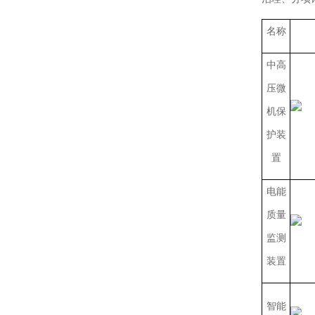
名称
中高
压微
机保
护装
置
电能
质量
监测
装置
智能