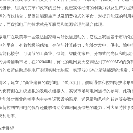
的进步、组织的变革和效率的提升，促进实体经济的创新力以及生产力提
源的有效结合，是促进能源生产以及消费模式的革命，对提升能源的利用
义，而虚拟电厂的技术就是互联网和能源管理的融合体现。
拟电厂在欧美等一些发达国家电网所投运启动的，它也是我国基于市场化
电的平台，有着秒级的感知、存储与计算能力，能够对发电、供电、输电
智能化楼宇、可调节的工商业、储能、智能化家居、分布式的光伏和电动汽
的调峰辅助市场，在2020年时，冀北的电网夏天空调达到了6000MW的
的负荷借助虚拟电厂实现实时地响应，实现720 GW.h清洁能源的增发，和
浦区，建立了“商业建筑的虚拟电厂"试点项目，借助通信和控制等技术形
的负荷侧在系统虚拟的发电机组接入，实现市场与电网运行的参与。此项
统能够对商业的楼宇内中央空调预设的温度、送风量和风机的转速等参数
负荷控制在用电的低谷还能够借助空调房间所储热的能力，对大量特性参
统利用率。
技术展望