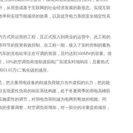
升，从而形成基于互联网的社会经济发展的新形态。实现互联
效率和实现节能减排的效果，以及提升电力系统安全稳定性具
的方式而运营的工程，且正式投入到商业的运营中。此工程的
等环节的投资有效控制。在工程一期，接入了实时控制的蓄热
车的充电站等泛在可调的资源，且约达到160MW的容量。借
负荷，10%的空调负荷借助虚拟电厂实现实时地响应；且蓄热式
63.65万t二氧化碳的减排。
式，把大量用电设备的削减负荷能力当作虚拟的出力，把此能
目实现柔性负荷的响应系统构建，处于冬夏两季的用电高峰阶
实施柔性的调节，对用电负荷削减为电网所释放的电能。同
数的变量调整，对空调负荷增加，对一部分的冷量提前储存，