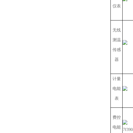
仪表
无线
测温
传感
器
计量
电能
表
费控
电能