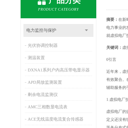
产品分类
PRODUCT CATEGORY
摘要：
在新
电力事业的
电力监控与保护
就虚拟电厂
光伏协调控制器
关键词：
虚
测温装置
0引言
DXNA1系列户内高压带电显示器
近年来，虚
有效聚合。
APD局放监测装置
辅助服务的
剩余电流监测仪
1.虚拟电厂
AMC三相数显电流表
虚拟电厂的
ACE无线温度电流复合传感器
定义还没有
等各分布式