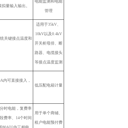
电能监测和电能
模拟量输入输出。
管理
适用于35kV、
10kV以及0.4kV
系统关键接点温度和
开关柜母排、断
路器、电缆接头
等接点温度监测
0A内可直接接入，
低压配电箱计量
分时电能，复费率
用于单个商铺、
段费率、14个时间
租户电能预付费
80A以内三相电