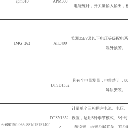
APM500
电能统计，开关量输入输出，
监测35kV及以下电压等级配电
ATE400
温升预警。
具有全电量测量，电能统计，8
DTSD1352
导轨安装。
计量单个三相用户电流、电压、
DTSY1352-
设置，适用8种季节模式、8个时
Z
段设置，内置分断开关，可分断