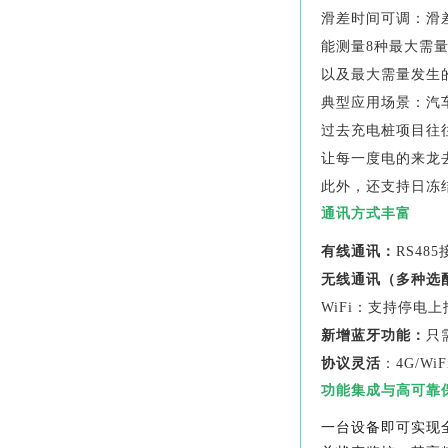
滑差时间
可调：滑
能测量8种最大需
以及最大需量发生
典型应用场景：汽
过去充电桩项目往
让每一度电的来龙
此外，还支持日冻
通讯方式丰富
有线通讯：
RS48
无线通讯（多种选
WiFi：支持停电
新增
蓝牙功能：
只
协议灵活
：4G/W
功能集成与高可靠保
一台设备即可实现‌全