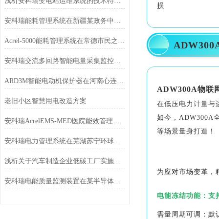
浅析安科瑞变电站运维系统的技术特点及其应用
损
安科瑞能耗管理系统在新疆某政务中心项目的研究与应用
03
Acrel-5000能耗管理系统在常德市民之家的应用
ADW30
安科瑞交流多回路智能电量采集监控装置在河南某高速公路项目的应用
ARD3M智能电动机保护器在河南心连心化学工业集团的应用
ADW300A
物联
老旧小区智慧用电改造方案
在低压电力计量与
如今，ADW300
安科瑞AcrelEMS-MED医院能效管理平台行业解决方案
等场景量身打造！
安科瑞电力管理系统在芜湖苏宁环球酒店的研究及应用
浅析关于汽车制造企业低碳工厂实施路径
为应对市场变革，
安科瑞电能质量监测装置在某半导体公司的应用
电能冻结功能：支持
需量周期可调：默认