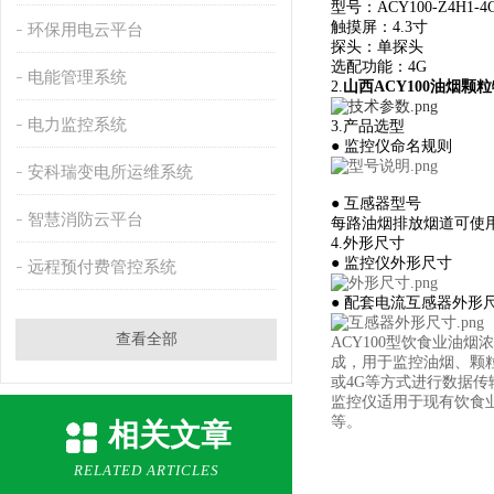
型号：ACY100-Z4H1-4
触摸屏：4.3寸
环保用电云平台
探头：单探头
选配功能：4G
电能管理系统
2.
山西ACY100油烟颗
电力监控系统
3.产品选型
● 监控仪命名规则
安科瑞变电所运维系统
● 互感器型号
智慧消防云平台
每路油烟排放烟道可使用两个
4.外形尺寸
● 监控仪外形尺寸
远程预付费管控系统
● 配套电流互感器外形
查看全部
ACY100型饮食业油
成，用于监控油烟、颗粒
或4G等方式进行数据
监控仪适用于现有饮食
等。
相关文章
RELATED ARTICLES