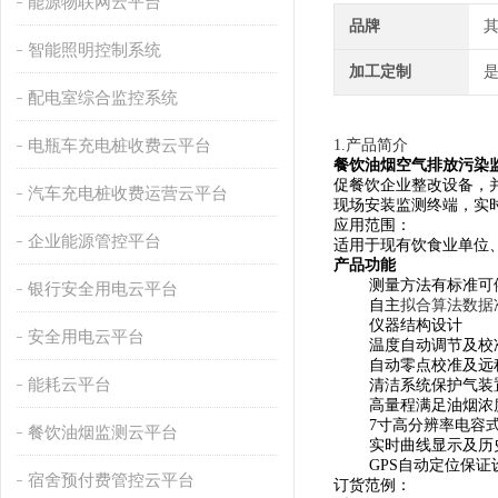
能源物联网云平台
品牌
智能照明控制系统
加工定制
配电室综合监控系统
电瓶车充电桩收费云平台
1.产品简介
餐饮油烟空气排放污染监
促餐饮企业整改设备，
汽车充电桩收费运营云平台
现场安装监测终端，实
应用范围：
企业能源管控平台
适用于现有饮食业单位
产品功能
测量方法有标准可
银行安全用电云平台
自主
拟合算法数据
仪器结构设计
安全用电云平台
温度自动调节及校
自动零点校准及远程
能耗云平台
清洁系统保护气装置
高量程满足油烟浓度
7寸高分辨率电容式
餐饮油烟监测云平台
实时曲线显示及历
GPS自动定位保证
宿舍预付费管控云平台
订货范例：