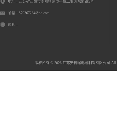
地址：江苏省江阴市南闸镇东盟科技工业园东盟路5号
邮箱：879367234@qq.com
传真：
版权所有 © 2026 江苏安科瑞电器制造有限公司 All Ri