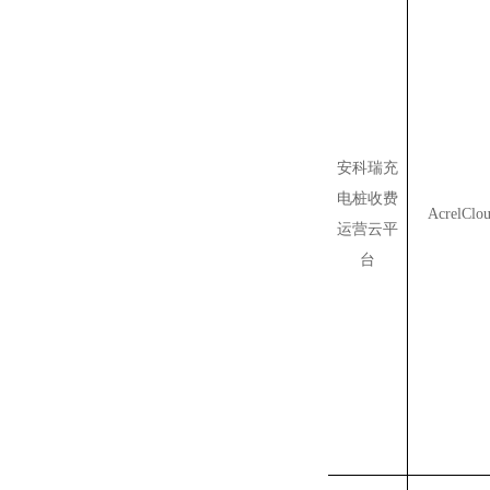
安科瑞充
电桩收费
AcrelClo
运营云平
台