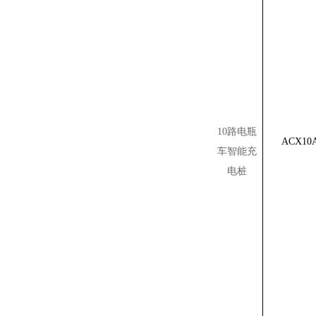
10路电瓶
ACX1
车智能充
电桩