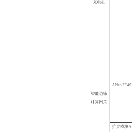
充电桩
ANet-2E4
智能边缘
计算网关
扩展模块ANe