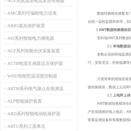
ACE无线温度电流复合传感器
AMC系列可编程电力仪表
数据转换模块搭配专
台统一远程监视和管理，实
ARB5弧光保护装置
3
A
WT
数据转换模块应
ASJ系列智能电力继电器
安科瑞
A
WT
系列数据
3.1
本地数据远
AGF系列智能光伏采集装置
多数企业的终端监测
巧，安装灵活，价格低廉等
ACTB电流互感器过压保护器
WHD智能型温湿度控制器
只需简单的现场安装
据转换模块，数据上云后即
ARTM系列电气接点在线测温
3.2
上电即上传
ALP智能保护装置
AWT
数据转换模块在
户在现场接好线上电后，
A
ARD系列智能电动机保护器
查看监测设备和查看数据报
ARTU系列三遥单元