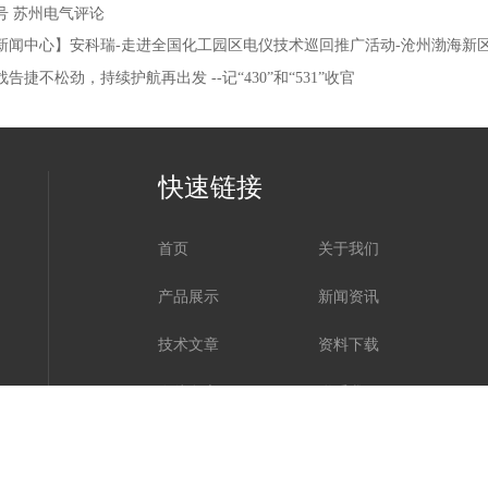
号 苏州电气评论
新闻中心】安科瑞-走进全国化工园区电仪技术巡回推广活动-沧州渤海新
战告捷不松劲，持续护航再出发 --记“430”和“531”收官
快速链接
首页
关于我们
产品展示
新闻资讯
技术文章
资料下载
在线留言
联系我们