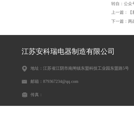
转自：公众
上一篇：
【
下一篇：
两
江苏安科瑞电器制造有限公司
地址：江苏省江阴市南闸镇东盟科技工业园东盟路5号
邮箱：879367234@qq.com
传真：