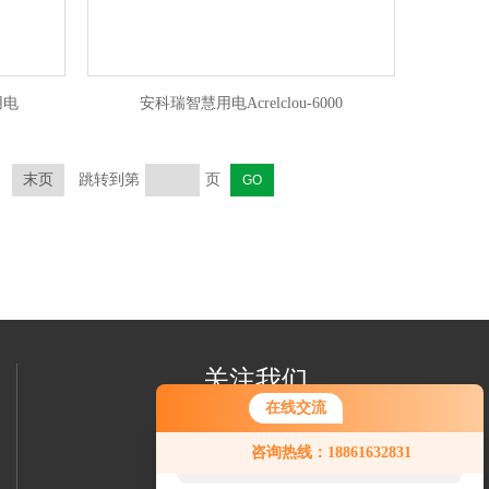
用电
安科瑞智慧用电Acrelclou-6000
末页
跳转到第
页
关注我们
在线交流
您好！欢迎前来咨询，很高兴为您
咨询热线：18861632831
服务，请问您要咨询什么问题呢？