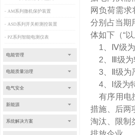
网负荷需求
AM系列微机保护装置
分别占当期
ASD系列开关柜测控装置
体如下（“以
PZ系列智能电测仪表
1
、Ⅳ级
电能管理
2
、Ⅲ级为
3
、Ⅱ级为
电能质量治理
4
、Ⅰ级为
电气安全
有序用电
新能源
措施、后两
淘汰、限制
系统解决方案
排放企业。