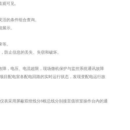
直观可见。
灵活的条件组合查询。
能展示。
录等。
，防止信息的丢失、失窃和破坏。
障，电压、电流超限，现场微机保护与监控系统通讯故障
府项目配电室各配电回路的实时运行状态，发现变配电运行故
块电力仪表采用屏蔽双绞线分8根总线分别接至值班室操作台内的通