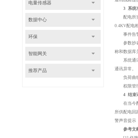
电量传感器
3 系统
配电所实时
数据中心
0.4KV
事件告警记
环保
参数抄表功
称和数据库
智能网关
系统通讯结
通讯异常。
推荐产品
负荷曲线界
权限管理，
4 结束
在当今配电
所供配电回
警声音提示
参考文
[1].任致程