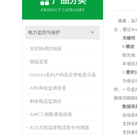
产品分类
PRODUCT CATEGORY
摘要：采用
台，通过Ac
电力监控与保护
关键词
0
概述
光伏协调控制器
阳光城·檀
测温装置
本项目共有一
1
需求
DXNA1系列户内高压带电显示器
为保证住宅
APD局放监测装置
控。一旦监
曲线功能能
剩余电流监测仪
数据采
AMC三相数显电流表
自动采集现
支持实时采
ACE无线温度电流复合传感器
支持多线程