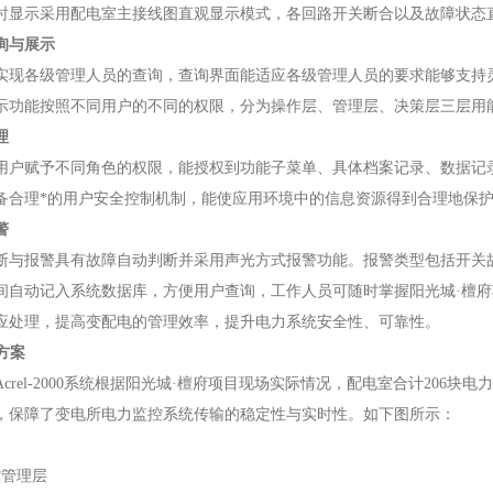
示采用配电室主接线图直观显示模式，各回路开关断合以及故障状态
询与展示
各级管理人员的查询，查询界面能适应各级管理人员的要求能够支持
能按照不同用户的不同的权限，分为操作层、管理层、决策层三层用
理
赋予不同角色的权限，能授权到功能子菜单、具体档案记录、数据记
理*的用户安全控制机制，能使应用环境中的信息资源得到合理地保护
警
报警具有故障自动判断并采用声光方式报警功能。报警类型包括开关故
间自动记入系统数据库，方便用户查询，工作人员可随时掌握阳光城·檀
应处理，提高变配电的管理效率，提升电力系统安全性、可靠性。
方案
rel-2000系统根据阳光城·檀府项目现场实际情况，配电室合计206
，保障了变电所电力监控系统传输的稳定性与实时性。如下图所示：
管理层