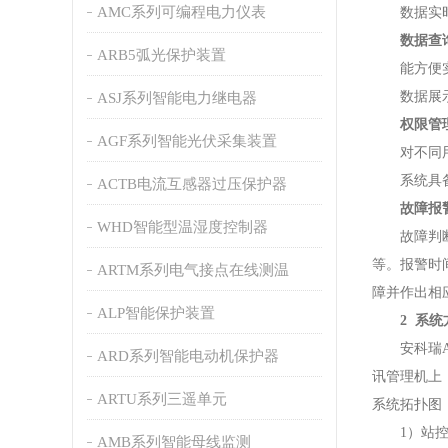
AMC系列可编程电力仪表
数据实时显
数据查
ARB5弧光保护装置
能方便实现
数据展示功
ASJ系列智能电力继电器
权限管
AGF系列智能光伏采集装置
对不同用户
系统具备合
ACTB电流互感器过压保护器
故障报
WHD智能型温湿度控制器
故障判断与
等。报警时
ARTM系列电气接点在线测温
障并作出相
ALP智能保护装置
2 系统
安科瑞Ac
ARD系列智能电动机保护器
讯管理机上
ARTU系列三遥单元
系统拓扑图
1）站控
AMB系列智能母线监测