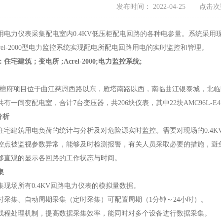
发布时间： 2022-04-25 点击次
电力仪表采集配电室内0.4KV低压柜配电回路的各种电参量。系统采用
rel-2000型电力监控系统实现配电所配电回路用电的实时监控和管理。
：
住宅建筑
；变电所
;Acrel-2000;电力监控系统;
府项目位于曲江慈恩西路以东，雁塔南路以西，南临曲江银泰城，北临
间变配电室，合计7台变压器，共206块仪表，其中22块AMC96L-E4，
分析
建筑用电负荷的统计与分析及对危险源实时监控。需要对现场的0.4K
控点被监视参数异常，能够及时检测报警，有关人员采取必要的措施，避
够直观的显示各回路的工作状态与时间。
集
场所有0.4KV回路电力仪表的模拟量数据。
集、自动周期采集（定时采集）可配置周期（1分钟～24小时）。
处理机制，提高数据采集效率，能同时对多个设备进行数据采集。