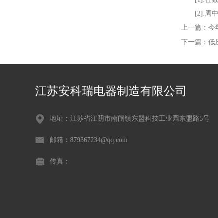
[2].周中
上一篇：
今
下一篇：
低
江苏安科瑞电器制造有限公司
地址：江苏省江阴市南闸镇东盟科技工业园东盟路5号
邮箱：879367234@qq.com
传真：