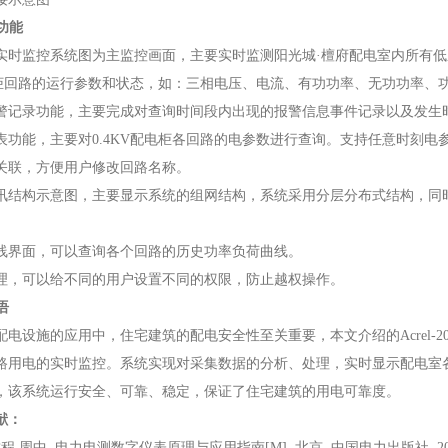
功能
监控系统图为主监控画面，主要实时监测阳光城·檀府配电室内所有低
配电柜回路的运行参数和状态，如：三相电压、电流、有功功率、无功功率、
录功能，主要完成对查询时间段内出现的报警信息事件记录以及发生时
能，主要对0.4KV配电柜各回路的电参数进行查询。支持任意时刻电
关联，方便用户修改回路名称。
构示意图，主要显示系统的组网结构，系统采用分层分布式结构，同时
面，可以查询各个回路的历史功率负荷曲线。
可以给不同的用户设置不同的权限，防止越权操作。
语
设施的应用中，住宅建筑的配电安全性至关重要，本文介绍的Acrel-2
路用电的实时监控。系统实现对采集数据的分析、处理，实时显示配电室
，该系统运行安全、可靠、稳定，保证了住宅建筑的用电可靠度。
献：
 周中. 电力电测数字仪表原理与应用指南[M]. 北京. 中国电力出版社. 2007